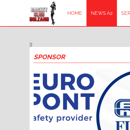
HOME
NEWS A2
SER
}}
SPONSOR