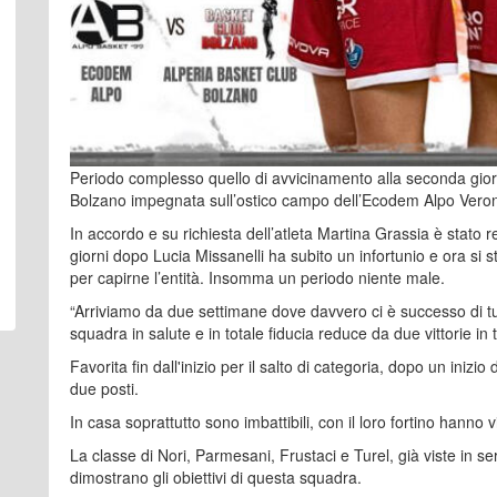
Periodo complesso quello di avvicinamento alla seconda giorn
Bolzano impegnata sull’ostico campo dell’Ecodem Alpo Vero
In accordo e su richiesta dell’atleta Martina Grassia è stato 
giorni dopo Lucia Missanelli ha subito un infortunio e ora si st
per capirne l’entità. Insomma un periodo niente male.
“Arriviamo da due settimane dove davvero ci è successo di t
squadra in salute e in totale fiducia reduce da due vittorie in
Favorita fin dall'inizio per il salto di categoria, dopo un inizio
due posti.
In casa soprattutto sono imbattibili, con il loro fortino hanno
La classe di Nori, Parmesani, Frustaci e Turel, già viste in ser
dimostrano gli obiettivi di questa squadra.