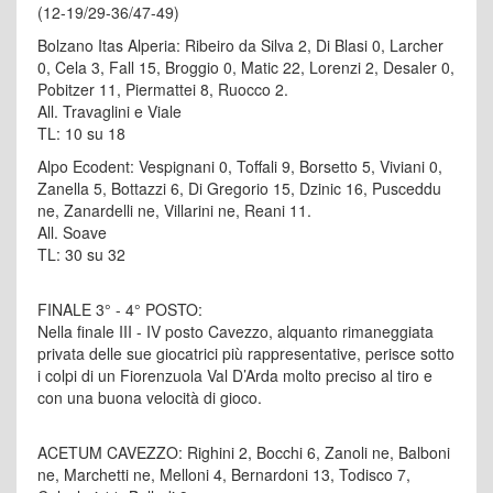
(12-19/29-36/47-49)
Bolzano Itas Alperia: Ribeiro da Silva 2, Di Blasi 0, Larcher
0, Cela 3, Fall 15, Broggio 0, Matic 22, Lorenzi 2, Desaler 0,
Pobitzer 11, Piermattei 8, Ruocco 2.
All. Travaglini e Viale
TL: 10 su 18
Alpo Ecodent: Vespignani 0, Toffali 9, Borsetto 5, Viviani 0,
Zanella 5, Bottazzi 6, Di Gregorio 15, Dzinic 16, Pusceddu
ne, Zanardelli ne, Villarini ne, Reani 11.
All. Soave
TL: 30 su 32
FINALE 3° - 4° POSTO:
Nella finale III - IV posto Cavezzo, alquanto rimaneggiata
privata delle sue giocatrici più rappresentative, perisce sotto
i colpi di un Fiorenzuola Val D’Arda molto preciso al tiro e
con una buona velocità di gioco.
ACETUM CAVEZZO: Righini 2, Bocchi 6, Zanoli ne, Balboni
ne, Marchetti ne, Melloni 4, Bernardoni 13, Todisco 7,