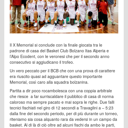
Il X Memorial si conclude con la finale giocata tra le
padrone di casa del Basket Club Bolzano Itas Alperia e
l’Alpo Ecodent, con le veronesi che per il secondo anno
consecutivo si aggiudicano il trofeo.
Un vero peccato per il BCB che con una prova di carattere
era riuscito quasi ad agguantare questo importante
Memorial, così caro alla squadra bolzanina.
Partita a dir poco rocambolesca con una coppia arbitrale
che riesce a far surriscaldare il pubblico di casa di norma
caloroso ma sempre pacato e mai sopra le righe. Due falli
tecnici fischiati nel giro di 12 secondi a Travaglini a – 5:23
dalla fine del secondo periodo, per di più durante un torneo,
riteniamo sia cosa alquanto rara da vedersi in un campo da
basket. Al di là di ciò oltre ad alcuni fischi da ambo le parti,