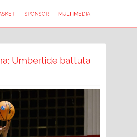
BASKET
SPONSOR
MULTIMEDIA
rma: Umbertide battuta