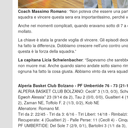
Coach Massimo Romano
: “Non poteva che essere una partit
squadra e vincere questa sera era importantissimo, perché v
Anche nei momenti complicati, quando eravamo sotto di 7 a c
mollato.
La chiave è stata la grande voglia di vincere. Gli episodi de
ha fatto la differenza. Dobbiamo crescere nell’uno contro un
questa è la forza della squadra.”
La capitana Licia Schwienbacher
: “Sapevamo che sarebbe
non muore mai. Anche quando siamo andate sotto siamo rima
ognuna ha fatto la cosa giusta. Abbiamo vinto da vera squad
Alperia Basket Club Bolzano - PF Umbertide 76 - 73 (21-1
ALPERIA BASKET CLUB BOLZANO: Cecili* 3 (1/3, 0/3), Schwien
Egwoh Alessia* 23 (9/14 da 2), Tau 2 (0/0, 0/0), Gualtieri 4 (1
2), Zaman NE, Toffolo F. 2 (1/3, 0/2), Kob NE
Allenatore: Romano M.
Tiri da 2: 22/45 - Tiri da 3: 6/16 - Tiri Liberi: 14/18 - Rimbalz
Recuperate: 4 (Gualtieri 2) - Palle Perse: 11 (Cecili 4) - Cinq
PF UMBERTIDE: Del Sole 7 (2/9, 0/1), Bartolini 3 (1/1 da 3), 