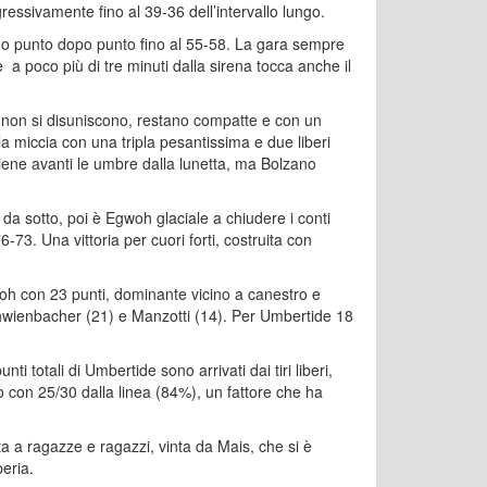
ogressivamente fino al 39-36 dell’intervallo lungo.
ndo punto dopo punto fino al 55-58. La gara sempre
 a poco più di tre minuti dalla sirena tocca anche il
e non si disuniscono, restano compatte e con un
a miccia con una tripla pesantissima e due liberi
iene avanti le umbre dalla lunetta, ma Bolzano
da sotto, poi è Egwoh glaciale a chiudere i conti
73. Una vittoria per cuori forti, costruita con
woh con 23 punti, dominante vicino a canestro e
Schwienbacher (21) e Manzotti (14). Per Umbertide 18
ti totali di Umbertide sono arrivati dai tiri liberi,
so con 25/30 dalla linea (84%), un fattore che ha
ta a ragazze e ragazzi, vinta da Mais, che si è
eria.