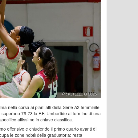
ima nella corsa ai piani alti della Serie A2 femminile
se superano 76-73 la P.F. Umbertide al termine di una
pecifico altissimo in chiave classifica.
tmo offensivo e chiudendo il primo quarto avanti di
upa le zone nobili della graduatoria: resta