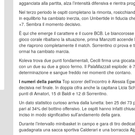
agganciata alla partita, alza l’intensità difensiva e rientra pr
Nel terzo periodo le ospiti completano la rimonta, rosicchia
in equilibrio ha cambiato inerzia, con Umbertide in fiducia che
+7. Sembra il momento decisivo.
È qui che emerge il carattere e il cuore BCB. Le biancoross
gioco corale ribaltano la situazione, prima Manzotti accende l
che riaprono completamente il match. Sorrentino ci prova e t
ormai ha cambiato marcia.
Koleva trova due punti fondamentali, Cecili firma una giocata 
con un due su due a gioco fermo. Il PalaMazzali esplode: è 76-
determinazione e sangue freddo nei momenti che contano.
I numeri della partita
Top scorer dell’incontro è Alessia Eg
decisiva nel finale. In doppia cifra anche la capitana Licia 
punti di Amatori, 15 di Baldi e 12 di Sorrentino.
Un dato statistico curioso arriva dalla lunetta: ben 25 dei 73 pun
pari al 34% del bottino offensivo. Le ospiti hanno infatti chiu
inciso in modo significativo sull’andamento della gara.
Durante l’intervallo minibasket in campo e gara di tiro dedica
guadagnata una sacca sportiva Calderari e una borraccia Alp