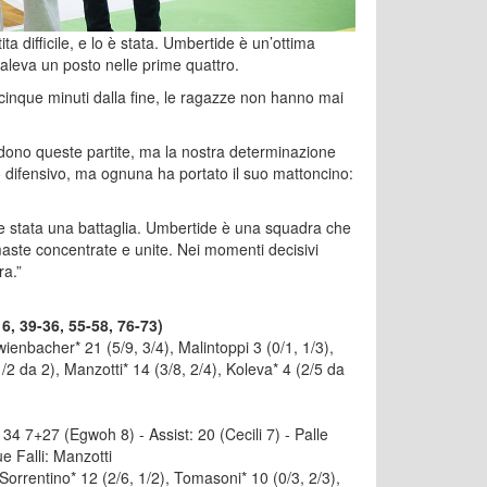
a difficile, e lo è stata. Umbertide è un’ottima
aleva un posto nelle prime quattro.
inque minuti dalla fine, le ragazze non hanno mai
cidono queste partite, ma la nostra determinazione
o difensivo, ma ognuna ha portato il suo mattoncino:
 stata una battaglia. Umbertide è una squadra che
ste concentrate e unite. Nei momenti decisivi
ra.”
6, 39-36, 55-58, 76-73)
bacher* 21 (5/9, 3/4), Malintoppi 3 (0/1, 1/3),
/2 da 2), Manzotti* 14 (3/8, 2/4), Koleva* 4 (2/5 da
i: 34 7+27 (Egwoh 8) - Assist: 20 (Cecili 7) - Palle
ue Falli: Manzotti
Sorrentino* 12 (2/6, 1/2), Tomasoni* 10 (0/3, 2/3),