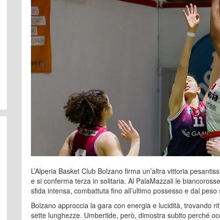
L’Alperia Basket Club Bolzano firma un’altra vittoria pesantiss
e si conferma terza in solitaria. Al PalaMazzali le biancoros
sfida intensa, combattuta fino all’ultimo possesso e dal peso s
Bolzano approccia la gara con energia e lucidità, trovando ri
sette lunghezze. Umbertide, però, dimostra subito perché occ