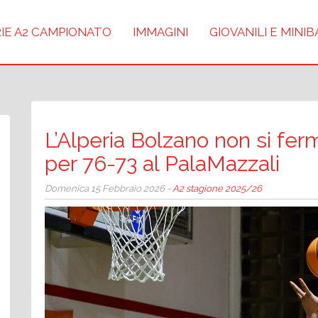
IE A2 CAMPIONATO
IMMAGINI
GIOVANILI E MINI
L’Alperia Bolzano non si fe
per 76-73 al PalaMazzali
Domenica 15 Febbraio 2026 -
A2 stagione 2025/26