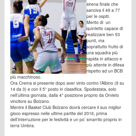
sirena finale che
sanciva il 49 a 77
per le ospiti.
Merito di un
quintetto capace di
realizzare ben 53
punti, ma
soprattutto frutto di
una squadra più
rapida in attacco e
più attente in difesa
rispetto ad un BCB
più macchinoso.
Ora Crema si presente dopo aver vinto contro l’Albino (9 su
14 da 3) e con il 5° posto in classifica. Spodestata, solo
nell’ultima giornata, dalla 4° posizione proprio da Orvieto
vincitore su Bolzano.
Mentre il Basket Club Bolzano dovrà cercare il suo miglior
gioco espresso nelle ultime partite del 2016, prima
dell’interruzione per le festività e un po’ smarrito proprio in
terra Umbra.