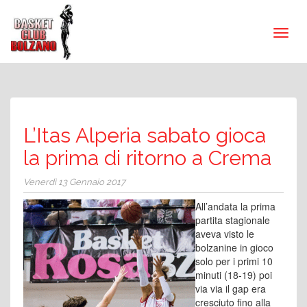
L’Itas Alperia sabato gioca
la prima di ritorno a Crema
Venerdì 13 Gennaio 2017
All’andata la prima
partita stagionale
aveva visto le
bolzanine in gioco
solo per i primi 10
minuti (18-19) poi
via via il gap era
cresciuto fino alla