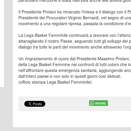
particolare menzione è stata riservata anche alle attività giov
Il Presidente Protani ha rimarcato l’intesa e il dialogo con il
Presidente dei Procuratori Virginio Bernardi, nel segno di una
movimento a una regolare ripresa, passata la condizione d’e
La Lega Basket Femminile continuerà a lavorare con l'attenzi
attanagliando il nostro Paese, seguendo tutti gli sviluppi de
dialogo tra tutte le parti del movimento anche attraverso l’or
Un ringraziamento di cuore dal Presidente Massimo Protani, dal
della Lega Basket Femmine nei confronti di tutti coloro che
nell'affrontare questa emergenza sanitaria, aggiungendo anche
dall’intero paese e non solo in questi giorni così delicati.
(ufficio stampa Lega Basket Femminile)
SHARE