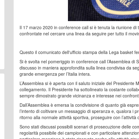
Il 17 marzo 2020 in conference call si è tenuta la riunione di 
confrontate nel cercare una linea da seguire per tutto il mo
Questo il comunicato dell'ufficio stampa della Lega basket fe
Si è svolta nel pomeriggio in conference call l’Assemblea di
discusso in maniera approfondita sulla linea condivisa da se
grande emergenza per l’Italia intera.
L’Assemblea si è aperta con il saluto iniziale del Presidente
collegamento. Il Presidente ha sottolineato la costante colla
sempre dimostrato grande vicinanza e interesse nei confront
Dall’Assemblea è emersa la condivisione di quanto già espress
l’intento di coltivare un messaggio di speranza e, qualora i p
ritorno alla normale attività sportiva, proseguire con l’attivi
Sono stati discussi possibili scenari di prosecuzione delle c
regolarità possibile dei campionati e con particolare attenzione