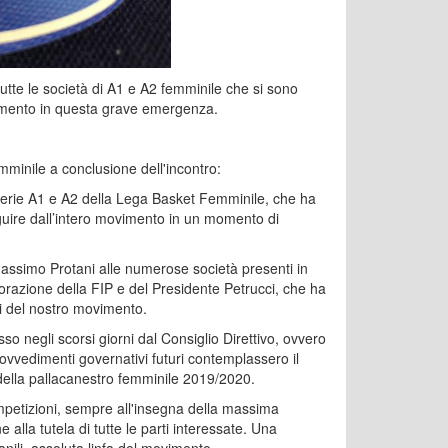
tutte le società di A1 e A2 femminile che si sono
vimento in questa grave emergenza.
mminile a conclusione dell'incontro:
 Serie A1 e A2 della Lega Basket Femminile, che ha
guire dall’intero movimento in un momento di
 Massimo Protani alle numerose società presenti in
borazione della FIP e del Presidente Petrucci, che ha
i del nostro movimento.
o negli scorsi giorni dal Consiglio Direttivo, ovvero
rovvedimenti governativi futuri contemplassero il
tà della pallacanestro femminile 2019/2020.
ompetizioni, sempre all'insegna della massima
 alla tutela di tutte le parti interessate. Una