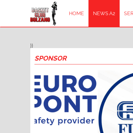
HOME
NEWS A2
SER
}}
SPONSOR