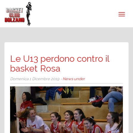
Le U13 perdono contro il
basket Rosa
Domenica 1 Dicembre 2019 -
News under