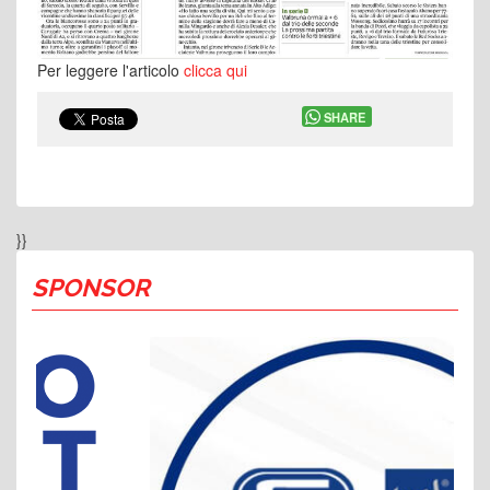
Per leggere l'articolo
clicca qui
SHARE
}}
SPONSOR