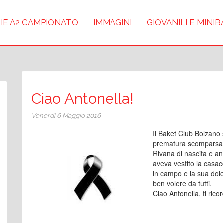
IE A2 CAMPIONATO
IMMAGINI
GIOVANILI E MINI
Ciao Antonella!
Venerdì 6 Maggio 2016
Il Baket Club Bolzano si
prematura scomparsa d
Rivana di nascita e anc
aveva vestito la casac
in campo e la sua dolc
ben volere da tutti.
Ciao Antonella, ti ric