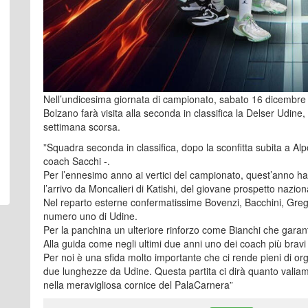
Nell’undicesima giornata di campionato, sabato 16 dicembre al
Bolzano farà visita alla seconda in classifica la Delser Udine,
settimana scorsa.
”
Squadra seconda in classifica, dopo la sconfitta subita a Alp
coach Sacchi -.
Per l’ennesimo anno ai vertici del campionato, quest’anno h
l’arrivo da Moncalieri di Katishi, del giovane prospetto nazion
Nel reparto esterne confermatissime Bovenzi, Bacchini, Gregor
numero uno di Udine.
Per la panchina un ulteriore rinforzo come Bianchi che garanti
Alla guida come negli ultimi due anni uno dei coach più brav
Per noi è una sfida molto importante che ci rende pieni di o
due lunghezze da Udine. Questa partita ci dirà quanto valiam
nella meravigliosa cornice del PalaCarnera”