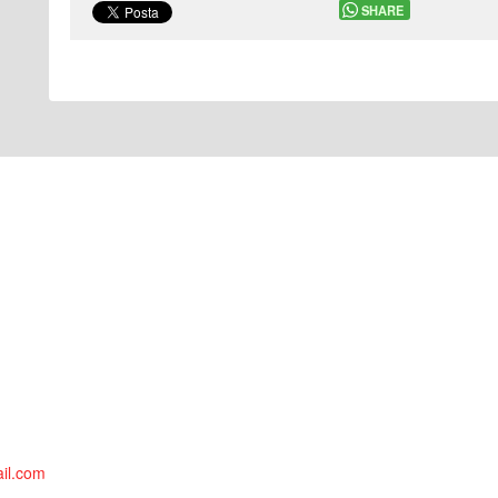
SHARE
il.com