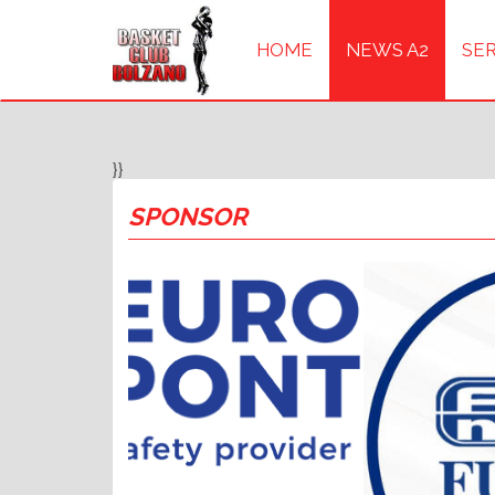
HOME
NEWS A2
SER
}}
SPONSOR