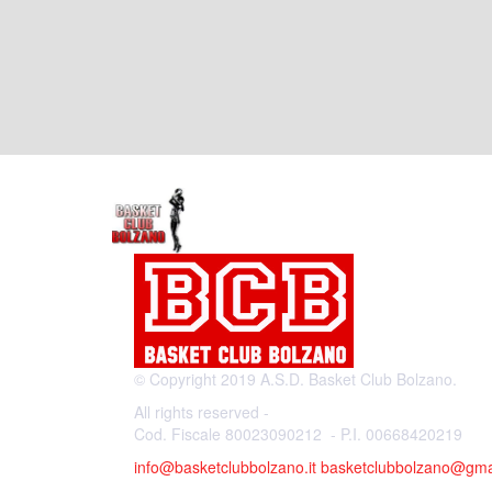
© Copyright 2019 A.S.D. Basket Club Bolzano.
All rights reserved -
Cod. Fiscale 80023090212 - P.I. 00668420219
info@basketclubbolzano.it
basketclubbolzano@gma