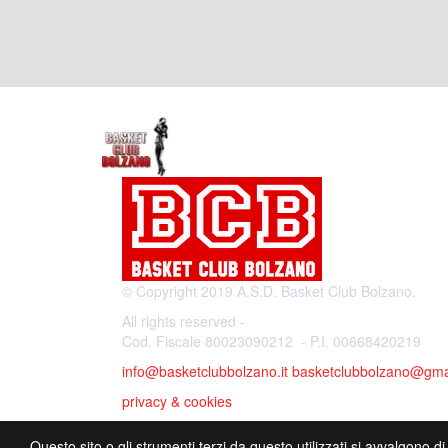
© Copyright 2019 A.S.D. Basket Club Bolzano.
All rights reserved -
Cod. Fiscale 80023090212 - P.I. 00668420219
info@basketclubbolzano.it
basketclubbolzano@gma
privacy & cookies
Questo sito o gli strumenti terzi da questo utilizzati si avvalgono di