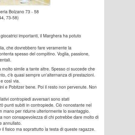
eria Bolzano 73 - 58
44, 73-58)
iocatrici importanti, il Marghera ha potuto
edia, che dovrebbero fare veramente la
contenta spesso del compitino. Voglia, passione,
ntali.
 molto simile a tante altre. Spesso ci succede che
to, c'è quasi sempre un'alternanza di prestazioni.
e così via.
ini e Pobitzer bene. Poi il resto non pervenute. Non
ativi contropiedi avversari sono stati
0 punti subiti in contropiede. Ciò nonostante nel
 in mano per ridurre ulteriormente lo svantaggio.
 la non consapevolezza di chi potrebbe dare molto di
e annullato.
l fisico ma soprattutto la testa di queste ragazze.