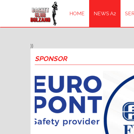
HOME
NEWS A2
SER
}}
SPONSOR