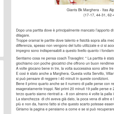
Giants Bk Marghera - Itas Alp
(17-17, 44-31, 62-
Dopo una partita dove è principalmente mancato l’apporto di g
dilagare.
Troppe oramai le partite dove talento e fisicità sopra alla m
differenza, spesso non vengono del tutto utilizzate e ci si ac
impegno sono indispensabili a questo livello quanto i fondame
Sentiamo cosa ne pensa coach Travaglini: " La partita è stata
giochiamo con poche giocatrici che offrono un buon rendimen
A volte giocano bene in tre, la volta successiva sono altre tre 
E così è stato anche a Marghera. Questa volta Servillo, Villar
si può pensare di reggere i 40 minuti in queste condizioni.
Bene il primo quarto anche se il numero di palle perse con rel
esageratamente troppi. Nei primi 20 minuti 19 palle perse e 2
terzo quarto siamo rientrati a - 8 con almeno 4 volte la palla
La stanchezza di chi aveva già dato, la poca vena di altre e
più e non da, hanno fatto si che questo scarto potesse esser
Giriamo la pagina e pensiamo a come e se si può recuperare i