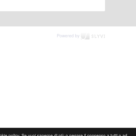
Powered by
cookie policy. Se vuoi saperne di più o negare il consenso a tutti o ad