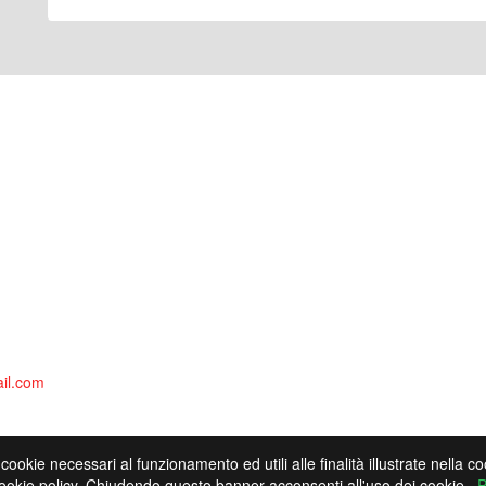
il.com
 cookie necessari al funzionamento ed utili alle finalità illustrate nella 
cookie policy. Chiudendo questo banner acconsenti all'uso dei cookie.
P