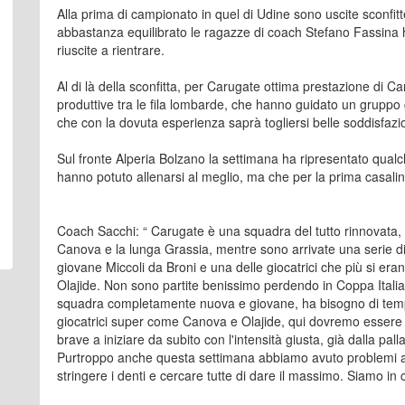
Alla prima di campionato in quel di Udine sono uscite sconfi
abbastanza equilibrato le ragazze di coach Stefano Fassina h
riuscite a rientrare.
Al di là della sconfitta, per Carugate ottima prestazione di 
produttive tra le fila lombarde, che hanno guidato un grupp
che con la dovuta esperienza saprà togliersi belle soddisfazio
Sul fronte Alperia Bolzano la settimana ha ripresentato qualc
hanno potuto allenarsi al meglio, ma che per la prima casali
Coach Sacchi: “ Carugate è una squadra del tutto rinnovata, da
Canova e la lunga Grassia, mentre sono arrivate una serie d
giovane Miccoli da Broni e una delle giocatrici che più si er
Olajide. Non sono partite benissimo perdendo in Coppa Itali
squadra completamente nuova e giovane, ha bisogno di temp
giocatrici super come Canova e Olajide, qui dovremo essere br
brave a iniziare da subito con l'intensità giusta, già dalla pall
Purtroppo anche questa settimana abbiamo avuto problemi 
stringere i denti e cercare tutte di dare il massimo. Siamo in 