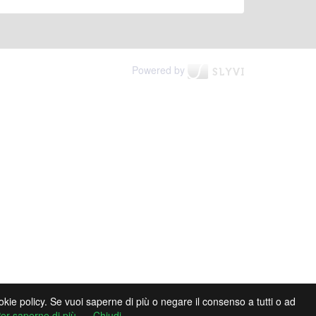
Powered by
cookie policy. Se vuoi saperne di più o negare il consenso a tutti o ad
er saperne di più
Chiudi