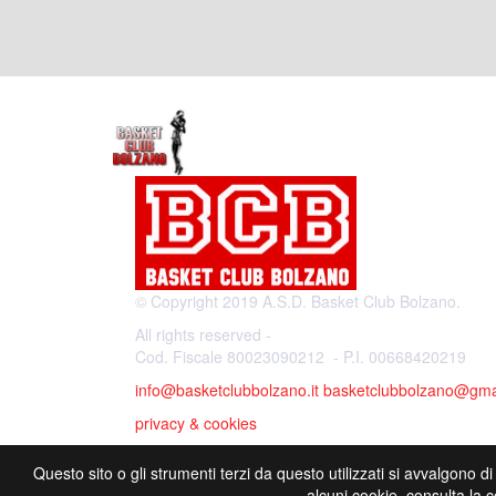
© Copyright 2019 A.S.D. Basket Club Bolzano.
All rights reserved -
Cod. Fiscale 80023090212 - P.I. 00668420219
info@basketclubbolzano.it
basketclubbolzano@gma
privacy & cookies
Questo sito o gli strumenti terzi da questo utilizzati si avvalgono di
alcuni cookie, consulta la 