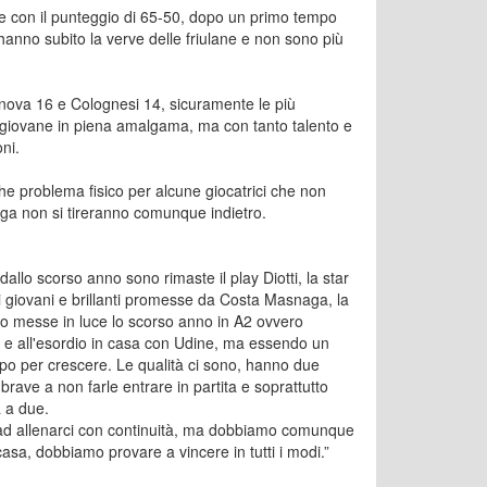
tte con il punteggio di 65-50, dopo un primo tempo
anno subito la verve delle friulane e non sono più
Canova 16 e Colognesi 14, sicuramente le più
o giovane in piena amalgama, ma con tanto talento e
ni.
he problema fisico per alcune giocatrici che non
nga non si tireranno comunque indietro.
llo scorso anno sono rimaste il play Diotti, la star
i giovani e brillanti promesse da Costa Masnaga, la
ano messe in luce lo scorso anno in A2 ovvero
a e all'esordio in casa con Udine, ma essendo un
o per crescere. Le qualità ci sono, hanno due
ave a non farle entrare in partita e soprattutto
a a due.
ad allenarci con continuità, ma dobbiamo comunque
casa, dobbiamo provare a vincere in tutti i modi.”