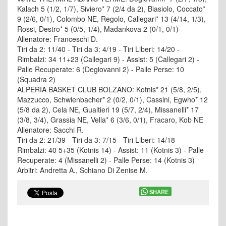
Kalach 5 (1/2, 1/7), Siviero* 7 (2/4 da 2), Biasiolo, Coccato*
9 (2/6, 0/1), Colombo NE, Regolo, Callegari* 13 (4/14, 1/3),
Rossi, Destro* 5 (0/5, 1/4), Madankova 2 (0/1, 0/1)
Allenatore: Franceschi D.
Tiri da 2: 11/40 - Tiri da 3: 4/19 - Tiri Liberi: 14/20 -
Rimbalzi: 34 11+23 (Callegari 9) - Assist: 5 (Callegari 2) -
Palle Recuperate: 6 (Degiovanni 2) - Palle Perse: 10
(Squadra 2)
ALPERIA BASKET CLUB BOLZANO: Kotnis* 21 (5/8, 2/5),
Mazzucco, Schwienbacher* 2 (0/2, 0/1), Cassini, Egwho* 12
(5/8 da 2), Cela NE, Gualtieri 19 (5/7, 2/4), Missanelli* 17
(3/8, 3/4), Grassia NE, Vella* 6 (3/6, 0/1), Fracaro, Kob NE
Allenatore: Sacchi R.
Tiri da 2: 21/39 - Tiri da 3: 7/15 - Tiri Liberi: 14/18 -
Rimbalzi: 40 5+35 (Kotnis 14) - Assist: 11 (Kotnis 3) - Palle
Recuperate: 4 (Missanelli 2) - Palle Perse: 14 (Kotnis 3)
Arbitri: Andretta A., Schiano Di Zenise M.
SHARE