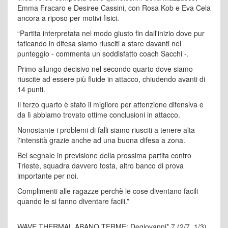
Emma Fracaro e Desiree Cassini, con Rosa Kob e Eva Cela
ancora a riposo per motivi fisici.
“Partita interpretata nel modo giusto fin dall'inizio dove pur
faticando in difesa siamo riusciti a stare davanti nel
punteggio - commenta un soddisfatto coach Sacchi -.
Primo allungo decisivo nel secondo quarto dove siamo
riuscite ad essere più fluide in attacco, chiudendo avanti di
14 punti.
Il terzo quarto è stato il migliore per attenzione difensiva e
da lì abbiamo trovato ottime conclusioni in attacco.
Nonostante i problemi di falli siamo riusciti a tenere alta
l'intensità grazie anche ad una buona difesa a zona.
Bel segnale in previsione della prossima partita contro
Trieste, squadra davvero tosta, altro banco di prova
importante per noi.
Complimenti alle ragazze perchè le cose diventano facili
quando le si fanno diventare facili.”
WAVE THERMAL ABANO TERME: Degiovanni* 7 (2/7, 1/3),