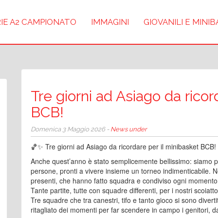
IE A2 CAMPIONATO
IMMAGINI
GIOVANILI E MINI
Tre giorni ad Asiago da ricor
BCB!
Domenica 3 Maggio 2026 -
News under
🏀✨ Tre giorni ad Asiago da ricordare per il minibasket BCB
Anche quest’anno è stato semplicemente bellissimo: siamo pa
persone, pronti a vivere insieme un torneo indimenticabile. N
presenti, che hanno fatto squadra e condiviso ogni momento 
Tante partite, tutte con squadre differenti, per i nostri scoiatto
Tre squadre che tra canestri, tifo e tanto gioco si sono dive
ritagliato dei momenti per far scendere in campo i genitori, da