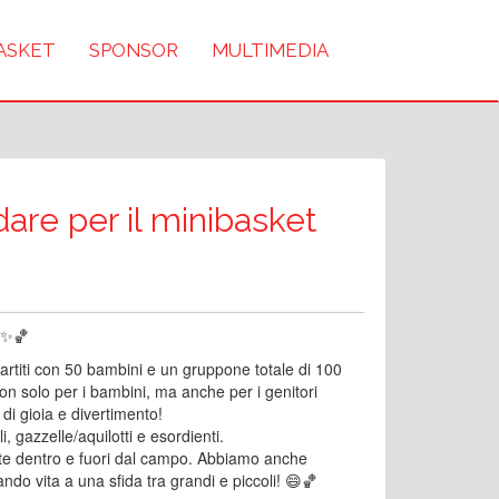
BASKET
SPONSOR
MULTIMEDIA
dare per il minibasket
! ✨🏀
rtiti con 50 bambini e un gruppone totale di 100
on solo per i bambini, ma anche per i genitori
di gioia e divertimento!
li, gazzelle/aquilotti e esordienti.
rtite dentro e fuori dal campo. Abbiamo anche
ndo vita a una sfida tra grandi e piccoli! 😄🏀