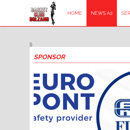
HOME
NEWS A2
SER
}}
SPONSOR