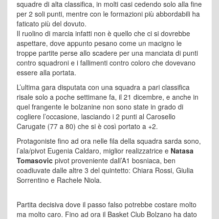
squadre di alta classifica, in molti casi cedendo solo alla fine
per 2 soli punti, mentre con le formazioni più abbordabili ha
faticato più del dovuto.
Il ruolino di marcia infatti non è quello che ci si dovrebbe
aspettare, dove appunto pesano come un macigno le
troppe partite perse allo scadere per una manciata di punti
contro squadroni e i fallimenti contro coloro che dovevano
essere alla portata.
L’ultima gara disputata con una squadra a pari classifica
risale solo a poche settimane fa, il 21 dicembre, e anche in
quel frangente le bolzanine non sono state in grado di
cogliere l’occasione, lasciando i 2 punti al Carosello
Carugate (77 a 80) che si è così portato a +2.
Protagoniste fino ad ora nelle fila della squadra sarda sono,
l’ala/pivot Eugenia Caldaro, miglior realizzatrice e
Natasa
Tomasovic
pivot proveniente dall’A1 bosniaca, ben
coadiuvate dalle altre 3 del quintetto: Chiara Rossi, Giulia
Sorrentino e Rachele Niola.
Partita decisiva dove il passo falso potrebbe costare molto
ma molto caro. Fino ad ora il Basket Club Bolzano ha dato