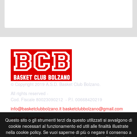
© Copyright 2019 A.S.D. Basket Club Bolzano.
All rights reserved -
Cod. Fiscale 80023090212 - P.I. 00668420219
info@basketclubbolzano.it
basketclubbolzano@gmail.com
privacy & cookies
Questo sito o gli strumenti terzi da questo utilizzati si avvalgono di
cookie necessari al funzionamento ed utili alle finalità illustrate
nella cookie policy. Se vuoi saperne di più o negare il consenso a