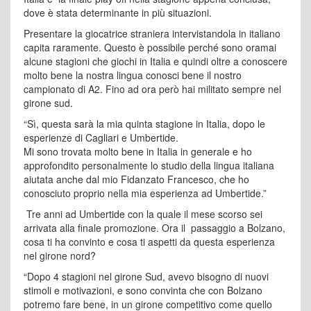
dove è stata determinante in più situazioni.
Presentare la giocatrice straniera intervistandola in italiano
capita raramente. Questo è possibile perché sono oramai
alcune stagioni che giochi in Italia e quindi oltre a conoscere
molto bene la nostra lingua conosci bene il nostro
campionato di A2. Fino ad ora però hai militato sempre nel
girone sud.
“Sì, questa sarà la mia quinta stagione in Italia, dopo le
esperienze di Cagliari e Umbertide.
Mi sono trovata molto bene in Italia in generale e ho
approfondito personalmente lo studio della lingua italiana
aiutata anche dal mio Fidanzato Francesco, che ho
conosciuto proprio nella mia esperienza ad Umbertide.”
Tre anni ad Umbertide con la quale il mese scorso sei
arrivata alla finale promozione. Ora il passaggio a Bolzano,
cosa ti ha convinto e cosa ti aspetti da questa esperienza
nel girone nord?
“Dopo 4 stagioni nel girone Sud, avevo bisogno di nuovi
stimoli e motivazioni, e sono convinta che con Bolzano
potremo fare bene, in un girone competitivo come quello