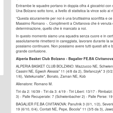
Entrambe le squadre portano in doppia cifra 4 giocatrici con mi
Una Bolzano sotto tono, a livello di statistica la vince solo ai
“Questa sicuramente per noi è una bruttissima sconfitta e c
Massimo Romano -. Complimenti a Civitanova che è venuta qu
determinazione, quello che è mancato a noi.
In questo momento siamo una squadra senza cuore e in cer
assolutamente rimetterci in careggiata, lavorare durante la s
possiamo continuare. Non possiamo avere tutti questi alti e 
grande confusione.
Alperia Basket Club Bolzano - Bagalier FE.BA Civitanova 
ALPERIA BASKET CLUB BOLZANO: Mazzucco NE, Schwienbacher
Cassini NE, Egwoh Alessia* 11 (4/8 da 2), Stefanczyk* 3 (0/2, 
1/6), Vaitekunaite*, Bonato, Zaman NE, Kob
Allenatore: Romano M.
Tiri da 2: 16/39 - Tiri da 3: 4/19 - Tiri Liberi: 13/17 - Rimbal
3) - Palle Recuperate: 7 (Schwienbacher 2) - Palle Perse: 19
BAGALIER FE.BA CIVITANOVA: Panufnik 3 (0/1, 1/2), Severini NE
19 (6/10, 0/4), Contati NE, Pepe, Bocola* 11 (3/5 da 3), Jawor