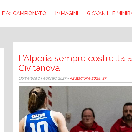
IE A2 CAMPIONATO
IMMAGINI
GIOVANILI E MINI
L’Alperia sempre costretta a
Civitanova
Domenica 2 Febbraio 2025 -
A2 stagione 2024/25