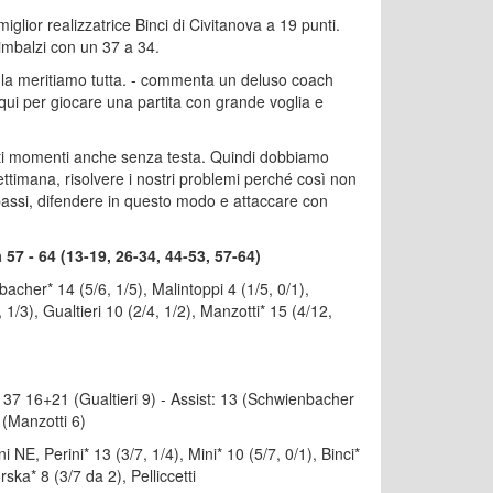
glior realizzatrice Binci di Civitanova a 19 punti.
 rimbalzi con un 37 a 34.
e la meritiamo tutta. - commenta un deluso coach
i per giocare una partita con grande voglia e
ti momenti anche senza testa. Quindi dobbiamo
ettimana, risolvere i nostri problemi perché così non
bassi, difendere in questo modo e attaccare con
57 - 64 (13-19, 26-34, 44-53, 57-64)
* 14 (5/6, 1/5), Malintoppi 4 (1/5, 0/1),
1/3), Gualtieri 10 (2/4, 1/2), Manzotti* 15 (4/12,
zi: 37 16+21 (Gualtieri 9) - Assist: 13 (Schwienbacher
 (Manzotti 6)
, Perini* 13 (3/7, 1/4), Mini* 10 (5/7, 0/1), Binci*
ska* 8 (3/7 da 2), Pelliccetti