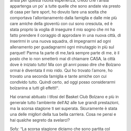
ansia per questa nuova esperienza, credo che l’ansia
appartenga un po’ a tutte quelle che sono andate via presto
di casa per fare sport, ho dovuto fare una scelta che
comportava l’allontanamento dalla famiglia e dalle mie più
care amiche della gioventù con cui sono cresciuta, ed è
stata proprio la voglia di inseguire il mio sogno che mi ha
fatto prendere il coraggio di approdare in una nuova città, di
inserirmi in una nuova squadra, di impegnarmi ad ogni
allenamento per guadagnarmi ogni minutaggio in più sul
parquet! Parma fa parte di me,farà sempre parte di me, è il
posto che io non smetterò mai di chiamare CASA, la città
dove è iniziato tutto! Ma con gli anni posso dire che Bolzano
ormai è diventata il mio nido. Qui ho trovato l’amore, ho
trovato una seconda famiglia e tante amiche con cui
condivido tutto. Quindi certo, ad oggi posso considerarmi
bolzanina a tutti gli effetti!".
Hai oramai abituato i tifosi del Basket Club Bolzano e più in
generale tutto l'ambiente dell'A2 alle tue grandi prestazioni,
ma la scorsa stagione ti sei superata. Sicuramente è stata
una delle migliori della tua bella carriera. Cosa ne pensi e
hai qualche segreto da svelarci?
Sofy: "La scorsa stagione diciamo che sono partita col