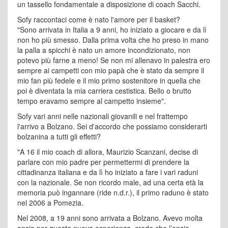
un tassello fondamentale a disposizione di coach Sacchi.
Sofy raccontaci come è nato l'amore per il basket?
"Sono arrivata in Italia a 9 anni, ho iniziato a giocare e da lì
non ho più smesso. Dalla prima volta che ho preso in mano
la palla a spicchi è nato un amore incondizionato, non
potevo più farne a meno! Se non mi allenavo in palestra ero
sempre ai campetti con mio papà che è stato da sempre il
mio fan più fedele e il mio primo sostenitore in quella che
poi è diventata la mia carriera cestistica. Bello o brutto
tempo eravamo sempre al campetto insieme".
Sofy vari anni nelle nazionali giovanili e nel frattempo
l'arrivo a Bolzano. Sei d'accordo che possiamo considerarti
bolzanina a tutti gli effetti?
"A 16 il mio coach di allora, Maurizio Scanzani, decise di
parlare con mio padre per permettermi di prendere la
cittadinanza italiana e da lì ho iniziato a fare i vari raduni
con la nazionale. Se non ricordo male, ad una certa età la
memoria può ingannare (ride n.d.r.), il primo raduno è stato
nel 2006 a Pomezia.
Nel 2008, a 19 anni sono arrivata a Bolzano. Avevo molta