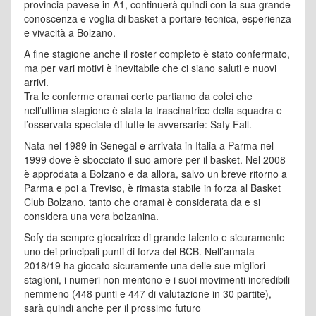
provincia pavese in A1, continuerà quindi con la sua grande
conoscenza e voglia di basket a portare tecnica, esperienza
e vivacità a Bolzano.
A fine stagione anche il roster completo è stato confermato,
ma per vari motivi è inevitabile che ci siano saluti e nuovi
arrivi.
Tra le conferme oramai certe partiamo da colei che
nell’ultima stagione è stata la trascinatrice della squadra e
l’osservata speciale di tutte le avversarie: Safy Fall.
Nata nel 1989 in Senegal e arrivata in Italia a Parma nel
1999 dove è sbocciato il suo amore per il basket. Nel 2008
è approdata a Bolzano e da allora, salvo un breve ritorno a
Parma e poi a Treviso, è rimasta stabile in forza al Basket
Club Bolzano, tanto che oramai è considerata da e si
considera una vera bolzanina.
Sofy da sempre giocatrice di grande talento e sicuramente
uno dei principali punti di forza del BCB. Nell’annata
2018/19 ha giocato sicuramente una delle sue migliori
stagioni, i numeri non mentono e i suoi movimenti incredibili
nemmeno (448 punti e 447 di valutazione in 30 partite),
sarà quindi anche per il prossimo futuro