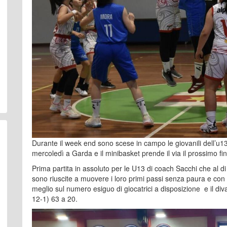
Durante il week end sono scese in campo le giovanili dell’u1
mercoledì a Garda e il minibasket prende il via il prossimo fi
Prima partita in assoluto per le U13 di coach Sacchi che al di
sono riuscite a muovere i loro primi passi senza paura e con t
meglio sul numero esiguo di giocatrici a disposizione e il di
12-1) 63 a 20.