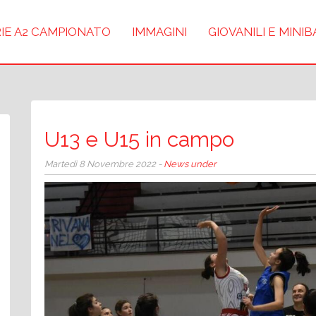
IE A2 CAMPIONATO
IMMAGINI
GIOVANILI E MINI
U13 e U15 in campo
Martedì 8 Novembre 2022 -
News under