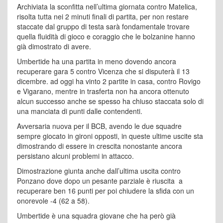
Archiviata la sconfitta nell’ultima giornata contro Matelica,
risolta tutta nei 2 minuti finali di partita, per non restare
staccate dal gruppo di testa sarà fondamentale trovare
quella fluidità di gioco e coraggio che le bolzanine hanno
già dimostrato di avere.
Umbertide ha una partita in meno dovendo ancora
recuperare gara 5 contro Vicenza che si disputerà il 13
dicembre. ad oggi ha vinto 2 partite in casa, contro Rovigo
e Vigarano, mentre in trasferta non ha ancora ottenuto
alcun successo anche se spesso ha chiuso staccata solo di
una manciata di punti dalle contendenti.
Avversaria nuova per il BCB, avendo le due squadre
sempre giocato in gironi opposti, in queste ultime uscite sta
dimostrando di essere in crescita nonostante ancora
persistano alcuni problemi in attacco.
Dimostrazione giunta anche dall’ultima uscita contro
Ponzano dove dopo un pesante parziale è riuscita a
recuperare ben 16 punti per poi chiudere la sfida con un
onorevole -4 (62 a 58).
Umbertide è una squadra giovane che ha però già