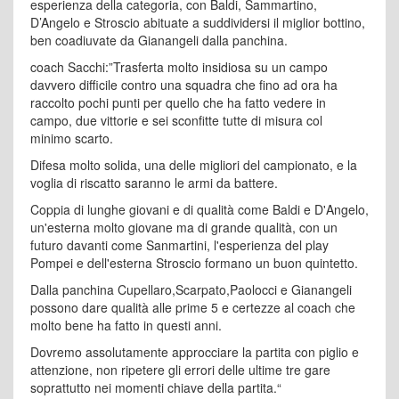
esperienza della categoria, con Baldi, Sammartino,
D’Angelo e Stroscio abituate a suddividersi il miglior bottino,
ben coadiuvate da Gianangeli dalla panchina.
coach Sacchi:”
Trasferta molto insidiosa su un campo
davvero difficile contro una squadra che fino ad ora ha
raccolto pochi punti per quello che ha fatto vedere in
campo, due
vittorie e sei sconfitte tutte di misura col
minimo scarto.
Difesa molto solida, una delle migliori del campionato, e la
voglia di riscatto saranno le armi da battere.
Coppia di lunghe giovani e di qualità come Baldi e D'Angelo,
un'esterna molto giovane ma di grande qualità, con un
futuro davanti come Sanmartini, l'esperienza del play
Pompei e dell'esterna Stroscio formano un buon quintetto.
Dalla panchina Cupellaro,Scarpato,Paolocci e Gianangeli
possono dare qualità alle prime 5 e certezze al coach che
molto bene ha fatto in questi anni.
Dovremo assolutamente approcciare la partita con piglio e
attenzione, non ripetere gli errori delle ultime tre gare
soprattutto nei momenti chiave della partita.“