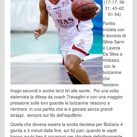
(17-17; 36-
31; 43-42;
61-54)
Partita
iniziata con
il dominio di
Silvia Sarni
e Lavinia
Da Silva a
rimbalzo,
con le
bolzanine
che
lasciano
troppi secondi e anche terzi tiri alle sarde. Poi una volta
sistemata la difesa da coach Travaglini e con una maggior
pressione sulle loro guardie le bolzanine riescono a
rientrare, in una partita che si è giocata senza grandi
strappi, sempre sul filo dell’equilibrio.
Quella che doveva essere la svolta decisiva per Bolzano è
giunta a 3 minuti dalla fine, sul 52 pari, quando le ospiti
hanno avuto ben 6 occasioni per chiudere definitivamente