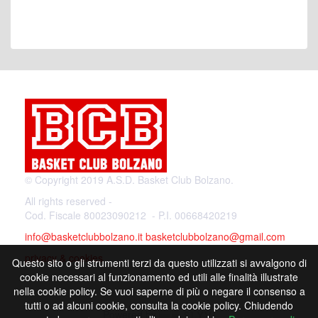
© Copyright 2019 A.S.D. Basket Club Bolzano.
All rights reserved -
Cod. Fiscale 80023090212 - P.I. 00668420219
info@basketclubbolzano.it
basketclubbolzano@gmail.com
privacy & cookies
Questo sito o gli strumenti terzi da questo utilizzati si avvalgono di
cookie necessari al funzionamento ed utili alle finalità illustrate
nella cookie policy. Se vuoi saperne di più o negare il consenso a
tutti o ad alcuni cookie, consulta la cookie policy. Chiudendo
Powered by