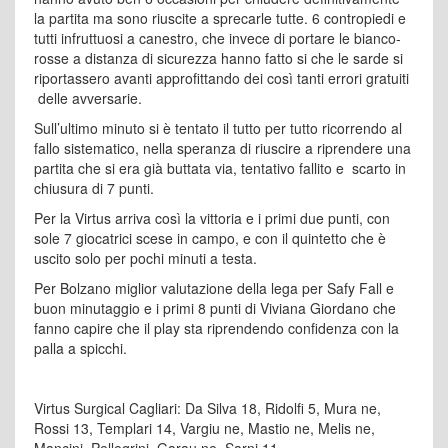
la partita ma sono riuscite a sprecarle tutte. 6 contropiedi e
tutti infruttuosi a canestro, che invece di portare le bianco-
rosse a distanza di sicurezza hanno fatto si che le sarde si
riportassero avanti approfittando dei così tanti errori gratuiti
delle avversarie.
Sull’ultimo minuto si è tentato il tutto per tutto ricorrendo al
fallo sistematico, nella speranza di riuscire a riprendere una
partita che si era già buttata via, tentativo fallito e scarto in
chiusura di 7 punti.
Per la Virtus arriva così la vittoria e i primi due punti, con
sole 7 giocatrici scese in campo, e con il quintetto che è
uscito solo per pochi minuti a testa.
Per Bolzano miglior valutazione della lega per Safy Fall e
buon minutaggio e i primi 8 punti di Viviana Giordano che
fanno capire che il play sta riprendendo confidenza con la
palla a spicchi.
Virtus Surgical Cagliari: Da Silva 18, Ridolfi 5, Mura ne,
Rossi 13, Templari 14, Vargiu ne, Mastio ne, Melis ne,