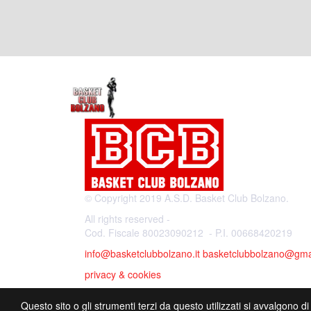
© Copyright 2019 A.S.D. Basket Club Bolzano.
All rights reserved -
Cod. Fiscale 80023090212 - P.I. 00668420219
info@basketclubbolzano.it
basketclubbolzano@gma
privacy & cookies
Questo sito o gli strumenti terzi da questo utilizzati si avvalgono di