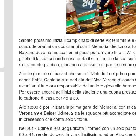
Sabato prossimo inizia il campionato di serie A2 femminile e
conclude oramai da dodici anni con il Memorial dedicato a Pa
Bolzano dove ha mosso i primi passi per arrivare fino in A1 da
gli effetti la sua seconda casa porta il suo nome e la sua soc
sicuramente piaciuto, giocando a basket con partite sempre d
2 belle giornate di basket che sono iniziate ieri nel primo p
coach Fabio Gastone e le pari età dell'Alpo Verona di coac
alcuni anni fa e ora responsabile del settore giovanile Veron
Per essere ancora agli inizi della stagione una buona prestazi
le padrone di casa per 45 a 38.
Alle 18:00 è poi iniziata la prima gara del Memorial con in ca
Verona 99 e Delser Udine, 2 tra le squadre più accreditate d
in preseason che conta solo vittorie.
Nel 2017 Udine si era aggiudicata il torneo con un solo punto
60 a 44, rendendo però la vita difficilissima, ad un Alpo che s