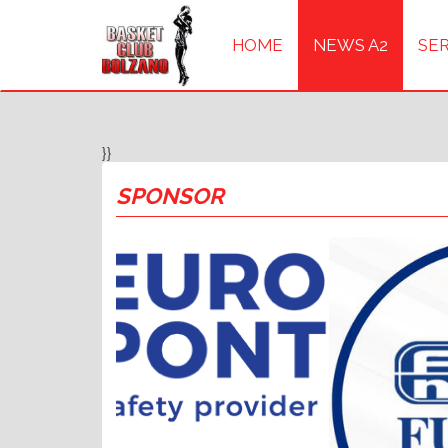
HOME
NEWS A2
SER
}}
SPONSOR