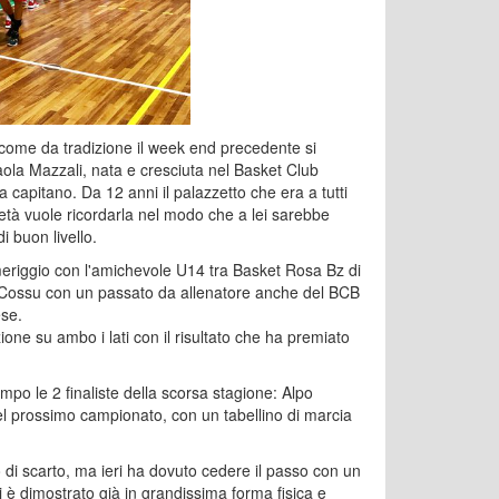
 come da tradizione il week end precedente si
ola Mazzali, nata e cresciuta nel Basket Club
 capitano. Da 12 anni il palazzetto che era a tutti
ietà vuole ricordarla nel modo che a lei sarebbe
i buon livello.
omeriggio con l'amichevole U14 tra Basket Rosa Bz di
h Cossu con un passato da allenatore anche del BCB
ese.
one su ambo i lati con il risultato che ha premiato
mpo le 2 finaliste della scorsa stagione: Alpo
el prossimo campionato, con un tabellino di marcia
 di scarto, ma ieri ha dovuto cedere il passo con un
i è dimostrato già in grandissima forma fisica e