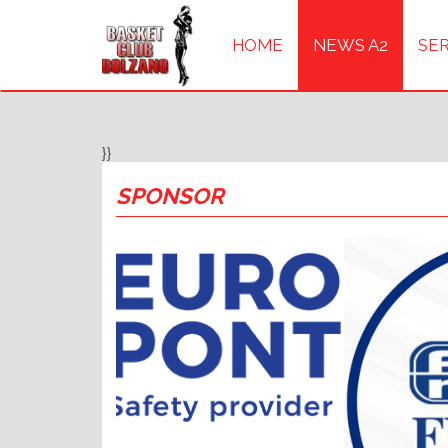
HOME
NEWS A2
SER
}}
SPONSOR