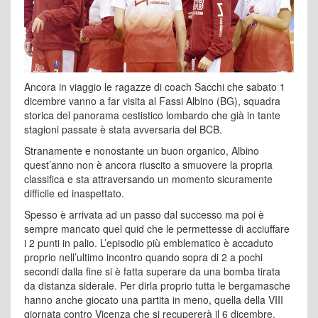
Ancora in viaggio le ragazze di coach Sacchi che sabato 1
dicembre vanno a far visita al Fassi Albino (BG), squadra
storica del panorama cestistico lombardo che già in tante
stagioni passate è stata avversaria del BCB.
Stranamente e nonostante un buon organico, Albino
quest’anno non è ancora riuscito a smuovere la propria
classifica e sta attraversando un momento sicuramente
difficile ed inaspettato.
Spesso è arrivata ad un passo dal successo ma poi è
sempre mancato quel quid che le permettesse di acciuffare
i 2 punti in palio. L’episodio più emblematico è accaduto
proprio nell’ultimo incontro quando sopra di 2 a pochi
secondi dalla fine si è fatta superare da una bomba tirata
da distanza siderale. Per dirla proprio tutta le bergamasche
hanno anche giocato una partita in meno, quella della VIII
giornata contro Vicenza che si recupererà il 6 dicembre.