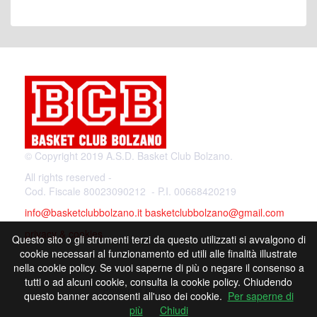
© Copyright 2019 A.S.D. Basket Club Bolzano.
All rights reserved -
Cod. Fiscale 80023090212 - P.I. 00668420219
info@basketclubbolzano.it
basketclubbolzano@gmail.com
privacy & cookies
Questo sito o gli strumenti terzi da questo utilizzati si avvalgono di
cookie necessari al funzionamento ed utili alle finalità illustrate
nella cookie policy. Se vuoi saperne di più o negare il consenso a
tutti o ad alcuni cookie, consulta la cookie policy. Chiudendo
Powered by
questo banner acconsenti all'uso dei cookie.
Per saperne di
più
Chiudi