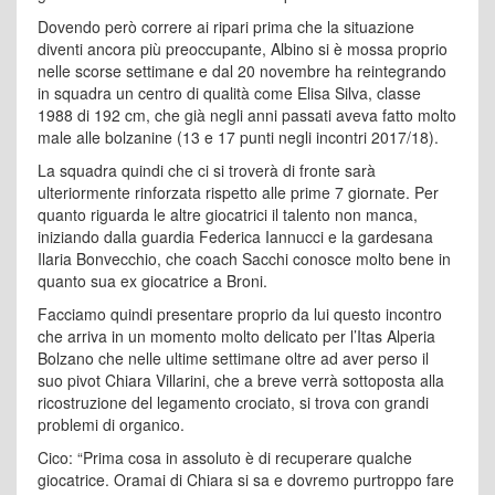
Dovendo però correre ai ripari prima che la situazione
diventi ancora più preoccupante, Albino si è mossa proprio
nelle scorse settimane e dal 20 novembre ha reintegrando
in squadra un centro di qualità come Elisa Silva, classe
1988 di 192 cm, che già negli anni passati aveva fatto molto
male alle bolzanine (13 e 17 punti negli incontri 2017/18).
La squadra quindi che ci si troverà di fronte sarà
ulteriormente rinforzata rispetto alle prime 7 giornate. Per
quanto riguarda le altre giocatrici il talento non manca,
iniziando dalla guardia Federica Iannucci e la gardesana
Ilaria Bonvecchio, che coach Sacchi conosce molto bene in
quanto sua ex giocatrice a Broni.
Facciamo quindi presentare proprio da lui questo incontro
che arriva in un momento molto delicato per l’Itas Alperia
Bolzano che nelle ultime settimane oltre ad aver perso il
suo pivot Chiara Villarini, che a breve verrà sottoposta alla
ricostruzione del legamento crociato, si trova con grandi
problemi di organico.
Cico: “Prima cosa in assoluto è di recuperare qualche
giocatrice. Oramai di Chiara si sa e dovremo purtroppo fare