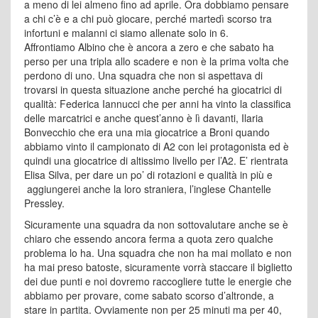
a meno di lei almeno fino ad aprile. Ora dobbiamo pensare
a chi c’è e a chi può giocare, perché martedì scorso tra
infortuni e malanni ci siamo allenate solo in 6.
Affrontiamo Albino che è ancora a zero e che sabato ha
perso per una tripla allo scadere e non è la prima volta che
perdono di uno. Una squadra che non si aspettava di
trovarsi in questa situazione anche perché ha giocatrici di
qualità: Federica Iannucci che per anni ha vinto la classifica
delle marcatrici e anche quest’anno è lì davanti, Ilaria
Bonvecchio che era una mia giocatrice a Broni quando
abbiamo vinto il campionato di A2 con lei protagonista ed è
quindi una giocatrice di altissimo livello per l’A2. E’ rientrata
Elisa Silva, per dare un po’ di rotazioni e qualità in più e
aggiungerei anche la loro straniera, l’inglese Chantelle
Pressley.
Sicuramente una squadra da non sottovalutare anche se è
chiaro che essendo ancora ferma a quota zero qualche
problema lo ha. Una squadra che non ha mai mollato e non
ha mai preso batoste, sicuramente vorrà staccare il biglietto
dei due punti e noi dovremo raccogliere tutte le energie che
abbiamo per provare, come sabato scorso d’altronde, a
stare in partita. Ovviamente non per 25 minuti ma per 40,