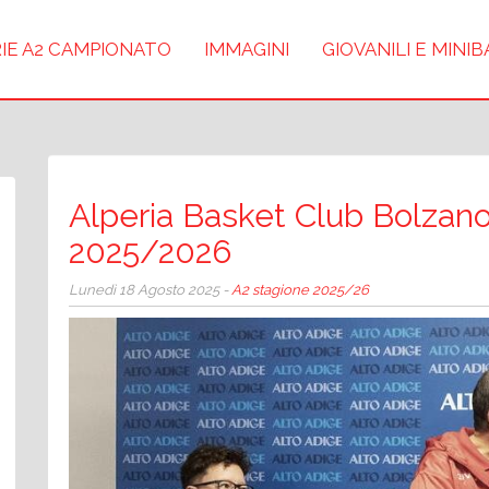
IE A2 CAMPIONATO
IMMAGINI
GIOVANILI E MINI
Alperia Basket Club Bolzano 
2025/2026
Lunedì 18 Agosto 2025 -
A2 stagione 2025/26