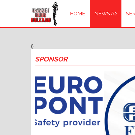
HOME
NEWS A2
SER
}}
SPONSOR