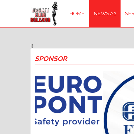
HOME
NEWS A2
SER
}}
SPONSOR