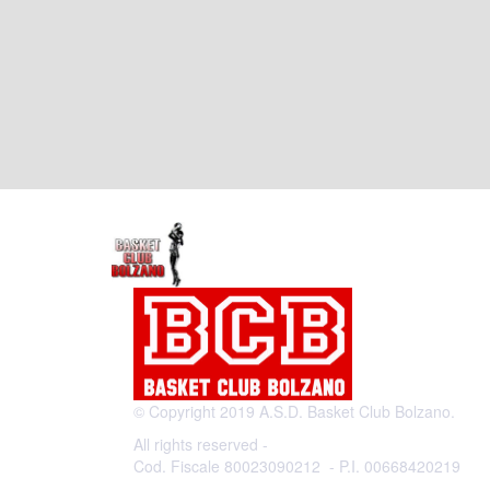
© Copyright 2019 A.S.D. Basket Club Bolzano.
All rights reserved -
Cod. Fiscale 80023090212 - P.I. 00668420219