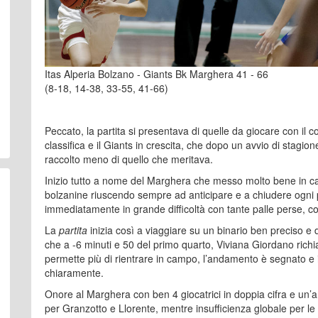
Itas Alperia Bolzano - Giants Bk Marghera 41 - 66
(8-18, 14-38, 33-55, 41-66)
Peccato, la partita si presentava di quelle da giocare con il colte
classifica e il Giants in crescita, che dopo un avvio di stagione
raccolto meno di quello che meritava.
Inizio tutto a nome del Marghera che messo molto bene in cam
bolzanine riuscendo sempre ad anticipare e a chiudere ogni po
immediatamente in grande difficoltà con tante palle perse, con
La
partita
inizia così a viaggiare su un binario ben preciso 
che a -6 minuti e 50 del primo quarto, Viviana Giordano rich
permette più di rientrare in campo, l’andamento è segnato e i
chiaramente.
Onore al Marghera con ben 4 giocatrici in doppia cifra e un’a
per Granzotto e Llorente, mentre insufficienza globale per le 