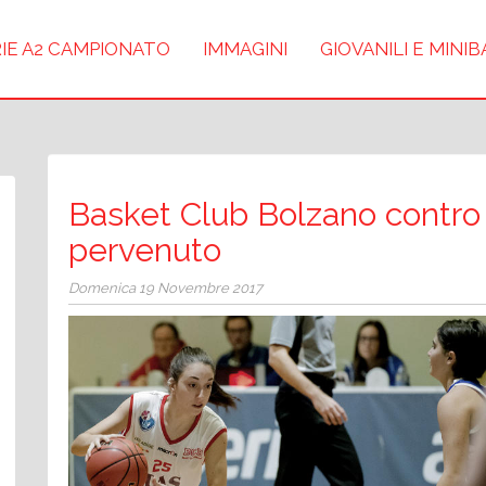
IE A2 CAMPIONATO
IMMAGINI
GIOVANILI E MINI
Basket Club Bolzano contr
pervenuto
Domenica 19 Novembre 2017