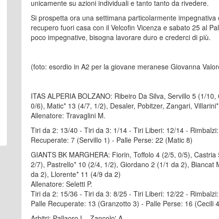
unicamente su azioni individuali e tanto tanto da rivedere.
Si prospetta ora una settimana particolarmente impegnativa
recupero fuori casa con il Velcofin Vicenza e sabato 25 al P
poco impegnative, bisogna lavorare duro e crederci di più.
(foto: esordio in A2 per la giovane meranese Giovanna Valor
ITAS ALPERIA BOLZANO: Ribeiro Da Silva, Servillo 5 (1/10, 0/2
0/6), Matic* 13 (4/7, 1/2), Desaler, Pobitzer, Zangari, Villarin
Allenatore: Travaglini M.
Tiri da 2: 13/40 - Tiri da 3: 1/14 - Tiri Liberi: 12/14 - Rimbalzi
Recuperate: 7 (Servillo 1) - Palle Perse: 22 (Matic 8)
GIANTS BK MARGHERA: Fiorin, Toffolo 4 (2/5, 0/5), Castria 5 (
2/7), Pastrello* 10 (2/4, 1/2), Giordano 2 (1/1 da 2), Biancat
da 2), Llorente* 11 (4/9 da 2)
Allenatore: Seletti P.
Tiri da 2: 15/36 - Tiri da 3: 8/25 - Tiri Liberi: 12/22 - Rimbalz
Palle Recuperate: 13 (Granzotto 3) - Palle Perse: 16 (Cecili 4
Arbitri: Pallaoro L., Zancolo' A.