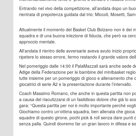
Entrando nel vivo della competizione, all’andata dopo un buo
rientrata di prepotenza guidata dal trio: Miccoli, Mosetti, Sa
Attualmente il momento del Basket Club Bolzano non è dei migl
squadra e di una buona iniezione di fiducia, che però va cercat
approccio mentale.
All’andata il rientro delle avversarie aveva avuto inizio prop
ripetere lo stesso errore, fermo restando il grande valore dell
Nel pomeriggio dalle 14:00 il PalaMazzali sarà anche sede de
Adige della Federazione per le bambine del minibasket region
tutte insieme per un pomeriggio di gioco e allenamento che c
giocatrici di serie A2 e la presentazione durante l’intervallo.
Coach Massimo Romano, che anche in questa partita non potr
a causa del riacutizzarsi di un fastidioso dolore che già lo s
gara: “Questa partita per noi è molto importante perché vogl
Giochiamo contro un‘ottima squadra, ben allenata che gioca 
squadre di questo girone, pochi pick & roll senza dare punti 
senza palla. Quindi dovremo far un gran lavoro in difesa e sopr