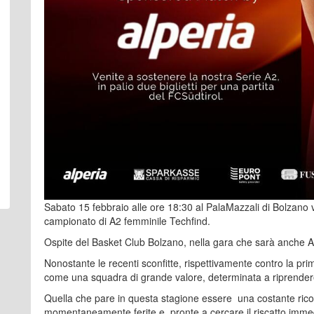
Sabato 15 febbraio alle ore 18:30 al PalaMazzali di Bolzano va
campionato di A2 femminile Techfind.
Ospite del Basket Club Bolzano, nella gara che sarà anche A
Nonostante le recenti sconfitte, rispettivamente contro la prima
come una squadra di grande valore, determinata a riprendere
Quella che pare in questa stagione essere una costante ricorr
momentaneamente ferite e pronte a cercare il riscatto imme