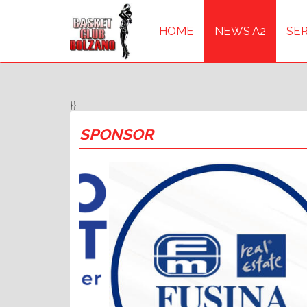
HOME
NEWS A2
SER
}}
SPONSOR