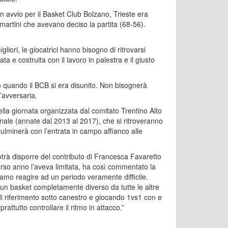
n avvio per il Basket Club Bolzano, Trieste era
mmartini che avevano deciso la partita (68-56).
iori, le giocatrici hanno bisogno di ritrovarsi
a e costruita con il lavoro in palestra e il giusto
rio quando il BCB si era disunito. Non bisognerà
’avversaria.
lla giornata organizzata dal comitato Trentino Alto
ale (annate dal 2013 al 2017), che si ritroveranno
ulminerà con l’entrata in campo affianco alle
à disporre del contributo di Francesca Favaretto
corso anno l’aveva limitata, ha così commentato la
iamo reagire ad un periodo veramente difficile.
un basket completamente diverso da tutte le altre
di riferimento sotto canestro e giocando 1vs1 con e
attutto controllare il ritmo in attacco.”