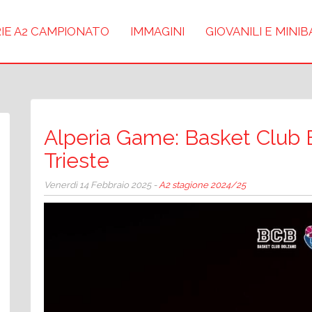
IE A2 CAMPIONATO
IMMAGINI
GIOVANILI E MINI
Alperia Game: Basket Club 
Trieste
Venerdì 14 Febbraio 2025 -
A2 stagione 2024/25