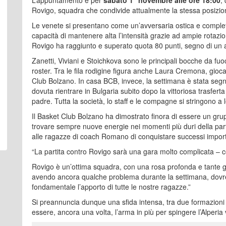
Rovigo, squadra che condivide attualmente la stessa posizione
Le venete si presentano come un’avversaria ostica e completa
capacità di mantenere alta l’intensità grazie ad ampie rotazioni
Rovigo ha raggiunto e superato quota 80 punti, segno di un att
Zanetti, Viviani e Stoichkova sono le principali bocche da fuo
roster. Tra le fila rodigine figura anche Laura Cremona, gioca
Club Bolzano. In casa BCB, invece, la settimana è stata segn
dovuta rientrare in Bulgaria subito dopo la vittoriosa trasfe
padre. Tutta la società, lo staff e le compagne si stringono a
Il Basket Club Bolzano ha dimostrato finora di essere un gruppo
trovare sempre nuove energie nei momenti più duri della par
alle ragazze di coach Romano di conquistare successi import
“La partita contro Rovigo sarà una gara molto complicata
Rovigo è un’ottima squadra, con una rosa profonda e tante gioc
avendo ancora qualche problema durante la settimana, dovr
fondamentale l’apporto di tutte le nostre ragazze.”
Si preannuncia dunque una sfida intensa, tra due formazioni 
essere, ancora una volta, l’arma in più per spingere l’Alperia