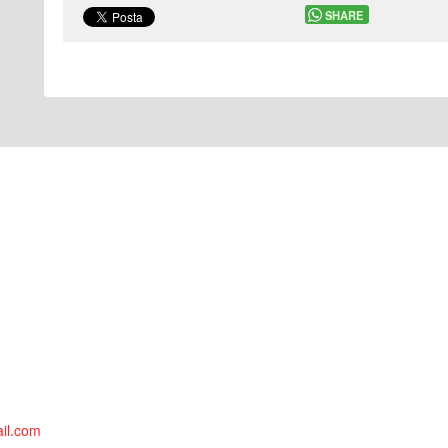
SHARE
il.com