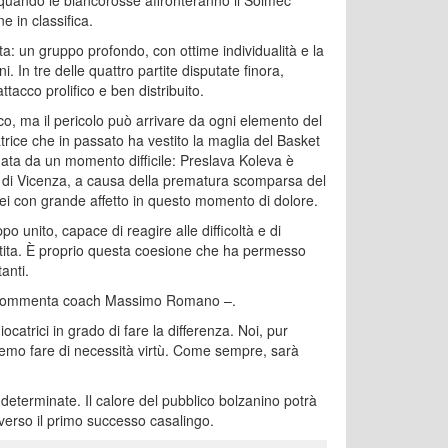
 in classifica.
: un gruppo profondo, con ottime individualità e la
. In tre delle quattro partite disputate finora,
acco prolifico e ben distribuito.
co, ma il pericolo può arrivare da ogni elemento del
trice che in passato ha vestito la maglia del Basket
ata da un momento difficile: Preslava Koleva è
rta di Vicenza, a causa della prematura scomparsa del
 lei con grande affetto in questo momento di dolore.
 unito, capace di reagire alle difficoltà e di
tita. È proprio questa coesione che ha permesso
anti.
 – commenta coach Massimo Romano –.
atrici in grado di fare la differenza. Noi, pur
emo fare di necessità virtù. Come sempre, sarà
determinate. Il calore del pubblico bolzanino potrà
 verso il primo successo casalingo.