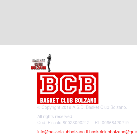
© Copyright 2019 A.S.D. Basket Club Bolzano.
All rights reserved -
Cod. Fiscale 80023090212 - P.I. 00668420219
info@basketclubbolzano.it
basketclubbolzano@gma