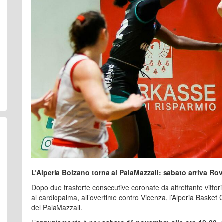
L’Alperia Bolzano torna al PalaMazzali: sabato arriva Rov
Dopo due trasferte consecutive coronate da altrettante vittor
al cardiopalma, all’overtime contro Vicenza, l’Alperia Basket
del PalaMazzali.
L’appuntamento è per
sabato 1° novembre alle ore 18:00
,