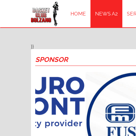
HOME
NEWS A2
SER
}}
SPONSOR