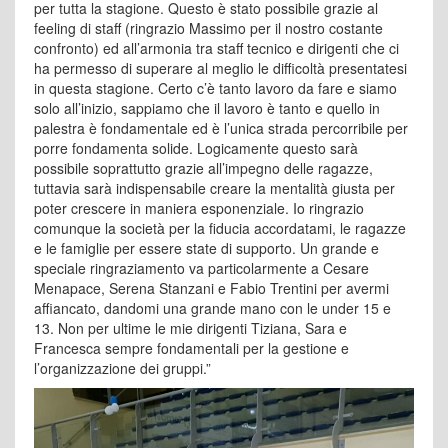
per tutta la stagione. Questo è stato possibile grazie al
feeling di staff (ringrazio Massimo per il nostro costante
confronto) ed all’armonia tra staff tecnico e dirigenti che ci
ha permesso di superare al meglio le difficoltà presentatesi
in questa stagione. Certo c’è tanto lavoro da fare e siamo
solo all’inizio, sappiamo che il lavoro è tanto e quello in
palestra è fondamentale ed è l’unica strada percorribile per
porre fondamenta solide. Logicamente questo sarà
possibile soprattutto grazie all’impegno delle ragazze,
tuttavia sarà indispensabile creare la mentalità giusta per
poter crescere in maniera esponenziale. Io ringrazio
comunque la società per la fiducia accordatami, le ragazze
e le famiglie per essere state di supporto. Un grande e
speciale ringraziamento va particolarmente a Cesare
Menapace, Serena Stanzani e Fabio Trentini per avermi
affiancato, dandomi una grande mano con le under 15 e
13. Non per ultime le mie dirigenti Tiziana, Sara e
Francesca sempre fondamentali per la gestione e
l’organizzazione dei gruppi.”