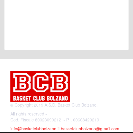
© Copyright 2019 A.S.D. Basket Club Bolzano.
All rights reserved -
Cod. Fiscale 80023090212 - P.I. 00668420219
info@basketclubbolzano.it
basketclubbolzano@gmail.com