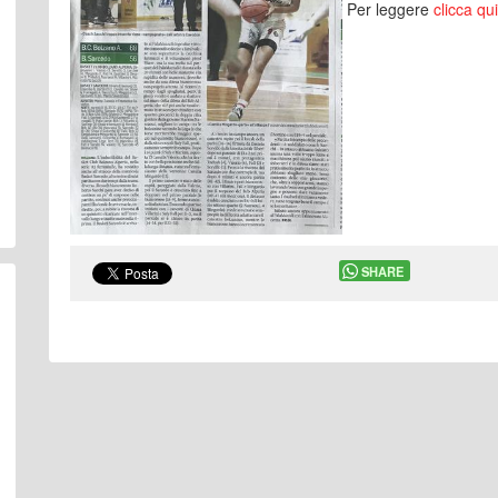
Per leggere
clicca qui
SHARE