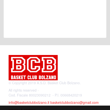
© Copyright 2019 A.S.D. Basket Club Bolzano.
All rights reserved -
Cod. Fiscale 80023090212 - P.I. 00668420219
info@basketclubbolzano.it
basketclubbolzano@gmail.com
privacy & cookies