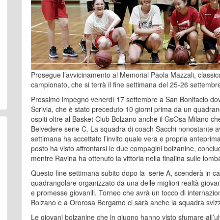
Prosegue l’avvicinamento al Memorial Paola Mazzali, classico 
campionato, che si terrà il fine settimana del 25-26 settembr
Prossimo impegno venerdì 17 settembre a San Bonifacio do
Scrivia, che è stato preceduto 10 giorni prima da un quadra
ospiti oltre al Basket Club Bolzano anche il GsOsa Milano ch
Belvedere serie C. La squadra di coach Sacchi nonostante av
settimana ha accettato l’invito quale vera e propria antepri
posto ha visto affrontarsi le due compagini bolzanine, conclu
mentre Ravina ha ottenuto la vittoria nella finalina sulle lomb
Questo fine settimana subito dopo la serie A, scenderà in ca
quadrangolare organizzato da una delle migliori realtà giovani
e promesse giovanili. Torneo che avrà un tocco di internazion
Bolzano e a Ororosa Bergamo ci sarà anche la squadra svizz
Le giovani bolzanine che in giugno hanno visto sfumare all’u