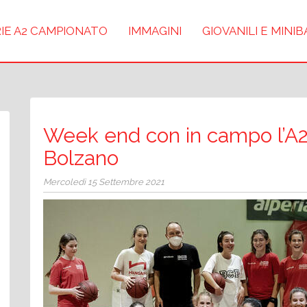
IE A2 CAMPIONATO
IMMAGINI
GIOVANILI E MINI
Week end con in campo l’A2 e
Bolzano
Mercoledì 15 Settembre 2021