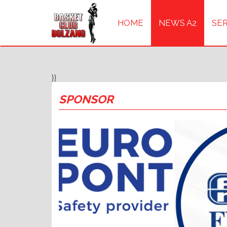
HOME
NEWS A2
SER
}}
SPONSOR