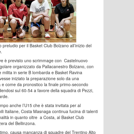
preludio per il Basket Club Bolzano all’inizio del
e.
ve è previsto uno scrimmage con Castelnuovo
ngolare organizzato da Pallacanestro Bolzano, con
e milita in serie B lombarda e Basket Ravina
esse iniziato la preparazione solo da una
ma e come da pronostico la finale primo-secondo
dendosi sul 60-54 a favore della squadra di Pezzi,
arde.
mpo anche l’U15 che è stata invitata per al
li Italiane, Costa Masnaga continua fucina di talenti
alità in quanto oltre a Costa, al Basket Club
era del Bellinzona.
ltimo, causa mancanza di squadre del Trentino Alto