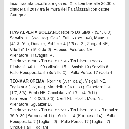
incontrastata capolista e giovedì 21 dicembre alle 20:30 si
chiuderà il 2017 tra le mura del PalaMazzali con ospite
Carugate.
ITAS ALPERIA BOLZANO
: Ribeiro Da Silva 7 (3/4, 0/3),
Servillo* 11 (2/8, 0/2), Cela*, Fall* 6 (3/5, 0/4), Matic* 11
(4/13, 0/1), Desaler, Pobitzer 4 (2/5 da 2), Zangari NE,
Villarini* 14 (5/10 da 2), Ruocco, Valoroso NE
Allenatore: Travaglini M.
Tiri da 2: 19/46 - Tiri da 3: 0/14 - Tiri Liberi: 15/23 -
Rimbalzi: 40 11+29 (Villarini 15) - Assist: 10 (Servillo 8) -
Palle Recuperate: 5 (Servillo 3) - Palle Perse: 17 (Cela 4)
TEC-MAR CREMA
: Nori* 16 (7/11 da 2), Visigalli NE,
Togliani 3 (1/2, 0/3), Mandelli 3 (0/1, 1/1), Capoferri* 14
(1/7, 3/6), Benic NE, Caccialanza* 13 (1/4, 3/11),
Parmesani* 10 (2/6, 2/3), Cerri NE, Rizzi*, Moro NE
Allenatore: Sguaizer D.
Tiri da 2: 12/33 - Tiri da 3: 9/27 - Tiri Liberi: 8/10 - Rimbalzi:
39 9+30 (Parmesani 11) - Assist: 14 (Parmesani 4) - Palle
Recuperate: 7 (Togliani 2) - Palle Perse: 17 (Togliani 7) -
Cinque Falli: Togliani