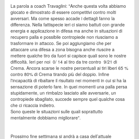
La parola a coach Travaglini: "Anche questa volta abbiamo
giocato e dimostrato di essere competitivi contro molti
avversari. Ma come spesso accade i dettagli fanno la
differenza. Nella fattispecie ieri ci siamo battuti con grande
energia e applicazione in difesa ma anche in situazioni di
recupero palla e possibile contropiede non riusciamo a
trasformare in attacco. Se poi aggiungiamo che per
attaccare una difesa a zona bisogna anche riuscire a
mettere qualche tiro da fuori si capisce quali sono le nostre
difficoltà. Ieri per noi 0/ 14 al tiro da tre contro 9/21 di
Crema. Ancora scarse le nostre percentuali ai tiri liberi 65 %
contro 80% di Crema tirando più del doppio. Infine
l'incapacità di ribaltare il risultato nei momenti in cui si ha la
sensazione di poterlo fare. In quei momenti una palla persa
stupidamente, un rimbalzo lasciato alle avversarie, un
contropiede sbagliato, succede sempre quel qualche cosa
che ci ricaccia indietro.
Sono queste le situazioni sulle quali soprattutto
mentalmente dobbiamo migliorare".
Prossimo fine settimana si andrà a casa dell’attuale