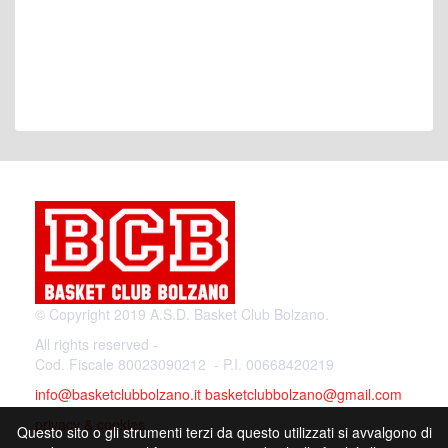
© Copyright 2019 A.S.D. Basket Club Bolzano.
All rights reserved -
Cod. Fiscale 80023090212 - P.I. 00668420219
info@basketclubbolzano.it
basketclubbolzano@gmail.com
privacy & cookies
Questo sito o gli strumenti terzi da questo utilizzati si avvalgono di