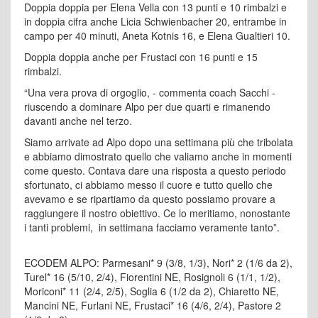
Doppia doppia per Elena Vella con 13 punti e 10 rimbalzi e
in doppia cifra anche Licia Schwienbacher 20, entrambe in
campo per 40 minuti, Aneta Kotnis 16, e Elena Gualtieri 10.
Doppia doppia anche per Frustaci con 16 punti e 15
rimbalzi.
“Una vera prova di orgoglio, - commenta coach Sacchi -
riuscendo a dominare Alpo per due quarti e rimanendo
davanti anche nel terzo.
Siamo arrivate ad Alpo dopo una settimana più che tribolata
e abbiamo dimostrato quello che valiamo anche in momenti
come questo. Contava dare una risposta a questo periodo
sfortunato, ci abbiamo messo il cuore e tutto quello che
avevamo e se ripartiamo da questo possiamo provare a
raggiungere il nostro obiettivo. Ce lo meritiamo, nonostante
i tanti problemi, in settimana facciamo veramente tanto”.
ECODEM ALPO: Parmesani* 9 (3/8, 1/3), Nori* 2 (1/6 da 2),
Turel* 16 (5/10, 2/4), Fiorentini NE, Rosignoli 6 (1/1, 1/2),
Moriconi* 11 (2/4, 2/5), Soglia 6 (1/2 da 2), Chiaretto NE,
Mancini NE, Furlani NE, Frustaci* 16 (4/6, 2/4), Pastore 2