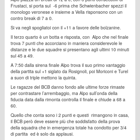
Frustaci, si porta sul -6 prima che Schwienbacher spezzi il
monologo veronese e insieme a Vella risponsono con un
contro break di 7 a 0.
Si va negli spogliatoi con il +11 a favore delle bolzanine.
Il terzo quarto è un botta e risposta, con Alpo che nel finale
trova 7 punti che accorciano in maniera considerevole le
distanze e le due squadre si presentano agli ultimi 10 minuti
sul 45 a 49.
A 7:50 dalla sirena finale Alpo trova il suo primo vantaggio
della partita sul +1 siglato da Rosignoli, poi Moriconi e Turel
a suon di triple mettono la quinta.
Le ragazze del BCB danno fondo alle ultime forze rimaste
per contrastare l’arrembaggio, ma Alpo sull’onda della
fiducia data dalla rimonta controlla il finale e chiude a 68 a
60.
Quello che conta sono i 2 punti e questi rimangono in casa,
il BCB però deve essere più che soddisfatto della prova
della squadra che in emergenza totale ha condotto per 3/4
di partita ed è solo da applausi.