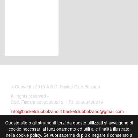
© Copyright 2019 A.S.D. Basket Club Bolzano.
All rights reserved -
Cod. Fiscale 80023090212 - P.I. 00668420219
info@basketclubbolzano.it
basketclubbolzano@gmail.com
privacy & cookies
Questo sito o gli strumenti terzi da questo utilizzati si avvalgono di
cookie necessari al funzionamento ed utili alle finalità illustrate
nella cookie policy. Se vuoi saperne di più o negare il consenso a