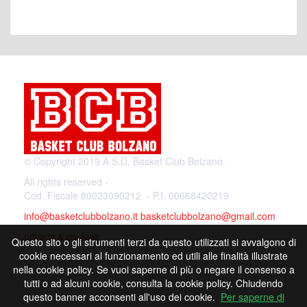
© Copyright 2019 A.S.D. Basket Club Bolzano.
All rights reserved -
Cod. Fiscale 80023090212 - P.I. 00668420219
info@basketclubbolzano.it
basketclubbolzano@gmail.com
privacy & cookies
Questo sito o gli strumenti terzi da questo utilizzati si avvalgono di
cookie necessari al funzionamento ed utili alle finalità illustrate
nella cookie policy. Se vuoi saperne di più o negare il consenso a
tutti o ad alcuni cookie, consulta la cookie policy. Chiudendo
Powered by
questo banner acconsenti all'uso dei cookie.
Per saperne di