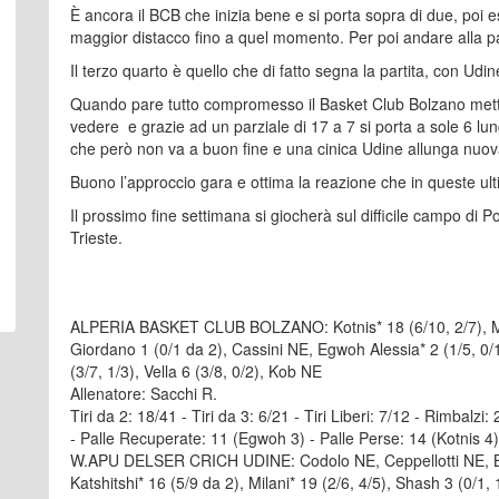
È ancora il BCB che inizia bene e si porta sopra di due, poi 
maggior distacco fino a quel momento. Per poi andare alla 
Il terzo quarto è quello che di fatto segna la partita, con Udin
Quando pare tutto compromesso il Basket Club Bolzano mette 
vedere e grazie ad un parziale di 17 a 7 si porta a sole 6 lun
che però non va a buon fine e una cinica Udine allunga nuo
Buono l’approccio gara e ottima la reazione che in queste ult
Il prossimo fine settimana si giocherà sul difficile campo di P
Trieste.
ALPERIA BASKET CLUB BOLZANO: Kotnis* 18 (6/10, 2/7), Maz
Giordano 1 (0/1 da 2), Cassini NE, Egwoh Alessia* 2 (1/5, 0/1)
(3/7, 1/3), Vella 6 (3/8, 0/2), Kob NE
Allenatore: Sacchi R.
Tiri da 2: 18/41 - Tiri da 3: 6/21 - Tiri Liberi: 7/12 - Rimbalz
- Palle Recuperate: 11 (Egwoh 3) - Palle Perse: 14 (Kotnis 4) 
W.APU DELSER CRICH UDINE: Codolo NE, Ceppellotti NE, Boven
Katshitshi* 16 (5/9 da 2), Milani* 19 (2/6, 4/5), Shash 3 (0/1, 