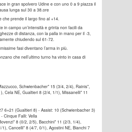
esce in gran spolvero Udine e con uno 0 a 9 piazza il
pausa lunga sul 30 a 38.ore
e che prende il largo fino al +14.
in campo un’intensità e grinta non facili da
ghezze di distanza, con la palla in mano per il -3,
vamente chiudendo sul 61-72.
imissime fasi diventano l’arma in più.
onzano che nell’ultimo turno ha vinto in casa di
zucco, Schwienbacher* 15 (3/4, 2/4), Rainis*,
, Cela NE, Gualtieri 8 (2/4, 1/1), Missanelli* 11
i: 27 6+21 (Gualtieri 8) - Assist: 10 (Schwienbacher 3)
- Cinque Falli: Vella
zi* 8 (0/2, 2/5), Bacchini* 11 (2/3, 1/4),
1/1), Cancelli* 8 (4/7, 0/1), Agostini NE, Bianchi 7