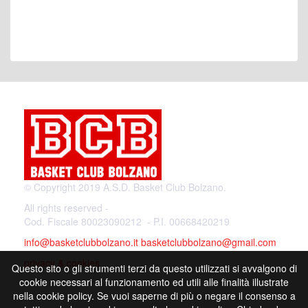
© Copyright 2019 A.S.D. Basket Club Bolzano.
All rights reserved -
Cod. Fiscale 80023090212 - P.I. 00668420219
info@basketclubbolzano.it
basketclubbolzano@gmail.com
privacy & cookies
Questo sito o gli strumenti terzi da questo utilizzati si avvalgono di
cookie necessari al funzionamento ed utili alle finalità illustrate
nella cookie policy. Se vuoi saperne di più o negare il consenso a