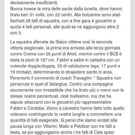
decisamente insufficienti.
Buona invece la mira delle sarde dalla lunetta, dove hanno
tirato ben 31 volte, con 22 centri. Alle bolzanine sono stati
fischiati 28 falli di squadra, con a fine gara 4 giocatrici a
quota 4 falli personali, alle quali se ne aggiungono altre 2
con 3.
La squadra allenata da Staico ottiene così la seconda
vittoria stagionale, la prima era arrivata alla terza giornata
contro Crema con 26 punti di Arioli, mentre contro il BCB è
stata la pivot di 197 cm. Fabbri a salire in cattedra con un
notevole doppia/doppia, 33 di valutazione lega, 17 punti e
19 rimbalzi, determinando lo strapotere sardo in area.
Perentorio il commento di coach Travaglini: " Squadra non
pervenuta in quel di Selargius. Contro una compagine
sicuramente non irresistibile che ha tirato più o meno con le
stesse nostre percentuali, cioè malissimo, ma che ha
saputo attaccarci con le giocatrici più rappresentative
Fabbri e Cordoba. Vicino a canestro hanno fatto tutto quello
volevano costringendo le nostre lunghe a commettere una
quantità di falli esagerata. Si pensi che siamo andati alla
pausa lunga con Villarini, Matic e Pobitzer con tre falli a
testa, se poi aggiungiamo anche i tre falli di Cela spesi