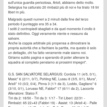
sull'unica guardia pericolosa, Arioli, abbiamo detto molto.
Selargius ha catturato 20 rimbalzi più di noi e ha tirato 18 tiri
liberi in più.
Malgrado questi numeri a 2 minuti dalla fine del terzo
periodo il punteggio era 35 a 34.
I soliti 2 contropiedi sbagliati e da quel momento il crollo è
stato definitivo. Oggi veramente niente e nessuno da
salvare.
Anche la coppia arbitrale più propensa a dimostrare la
propria autorità che a fischiare la partita, ma questo è solo
un dettaglio, chi ha fatto veramente male siamo noi.
Giriamo subito pagina e sperando di poter allenare la
squadra al completo pensiamo ai prossimi impegni".
G.S. SAN SALVATORE SELARGIUS: Cordola 11 (4/5, 0/1),
Masic* 6 (2/11, 0/7), Pohling NE, Lussu 8 (3/5, 0/1), Mura*,
Arioli* 10 (0/2, 0/4), Pinna 3 (1/1 da 3), Loddo, Gagliano* 6
(3/10, 0/1), Lorusso NE, Fabbri* 17 (6/11 da 2), Laccorte
Allenatore: Staico F.
Tiri da 2: 18/50 - Tiri da 3: 1/17 - Tiri Liberi: 22/31 -
Rimbalzi: 65 22+43 (Fabbri 19) - Assist: 13 (Arioli 4) - Palle