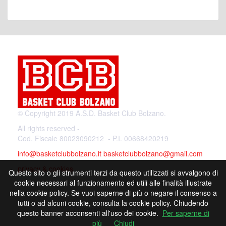
© Copyright 2019 A.S.D. Basket Club Bolzano.
All rights reserved -
Cod. Fiscale 80023090212 - P.I. 00668420219
info@basketclubbolzano.it
basketclubbolzano@gmail.com
privacy & cookies
Questo sito o gli strumenti terzi da questo utilizzati si avvalgono di
cookie necessari al funzionamento ed utili alle finalità illustrate
nella cookie policy. Se vuoi saperne di più o negare il consenso a
tutti o ad alcuni cookie, consulta la cookie policy. Chiudendo
Powered by
questo banner acconsenti all'uso dei cookie.
Per saperne di
più
Chiudi