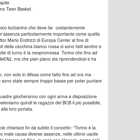
ospite
rino Teen Basket.
anico bolzanino che deve far costantemente
n un’assenza particolarmente importante come quella
or Mario Endrizzi di Europa Center al fine di
ti della cecchina bianco rossa si sono fatti sentire e
rpite di turno è la neopromossa Torino che fino ad
ell’A2, ma che pian piano sta riprendendosi e ha
, non solo in difesa come fatto fino ad ora ma
tiro sono state sempre troppo basse per poter puntare
squadre giocheranno con ogni arma a disposizione
steniamo quindi le ragazze del BCB il più possibile,
alla loro portata.
le chiarisce fin da subito il concetto: “Torino è la
to male causa diverse assenze, nelle ultime uscite