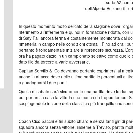
serie A2 con 
dell’Alperia Bolzano il To
In questo momento molto delicato della stagione dove l’org
riferimento all’infermeria e quindi in formazione ridotta, co
di Safy Fall ancora ferma e costantemente monitorata dal dott
rimetterla in campo nelle condizioni ottimali. Fino ad ora i pun
pertanto è fondamentale iniziare a riprendere sicurezza. L’o
ora ha pagato dazio in un campionato selettivo come quello d
dato filo da torcere a varie avversarie.
Capitan Servillo & Co dovranno pertanto esprimersi al meglio
anche in attacco dove nelle ultime partite le percentuali al 
a guadagnarsi i due punti.
Quella di sabato sarà sicuramente una partita dove le due 
per portarsi a casa la vittoria che manca da troppo tempo. So
sospingendole in zone della classifica più tranquille che sono 
Coach Cico Sacchi è fin subito chiaro e senza tanti giri di paro
squadra ancora senza vittorie, insieme a Treviso, partita mol