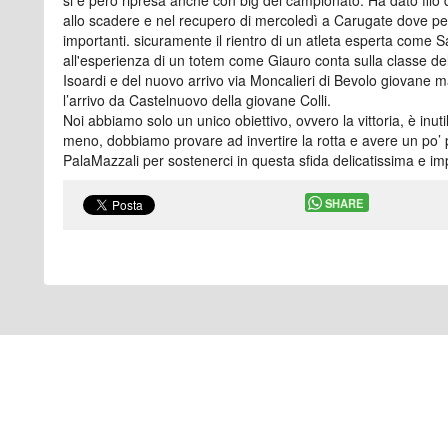
si è però ripresa anche con big del campionato. Ha dato filo 
allo scadere e nel recupero di mercoledì a Carugate dove pe
importanti. sicuramente il rientro di un atleta esperta come S
all'esperienza di un totem come Giauro conta sulla classe de
Isoardi e del nuovo arrivo via Moncalieri di Bevolo giovane ma
l’arrivo da Castelnuovo della giovane Colli.
Noi abbiamo solo un unico obiettivo, ovvero la vittoria, è inu
meno, dobbiamo provare ad invertire la rotta e avere un po’ pi
PalaMazzali per sostenerci in questa sfida delicatissima e im
SHARE