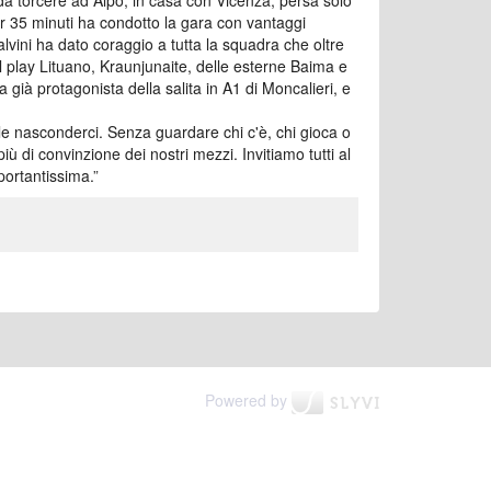
da torcere ad Alpo, in casa con Vicenza, persa solo
r 35 minuti ha condotto la gara con vantaggi
alvini ha dato coraggio a tutta la squadra che oltre
l play Lituano, Kraunjunaite, delle esterne Baima e
 già protagonista della salita in A1 di Moncalieri, e
tile nasconderci. Senza guardare chi c'è, chi gioca o
ù di convinzione dei nostri mezzi. Invitiamo tutti al
portantissima.
”
Powered by