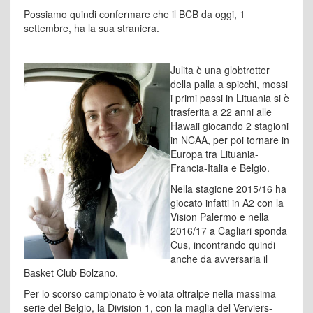
Possiamo quindi confermare che il BCB da oggi, 1
settembre, ha la sua straniera.
Julita è una globtrotter
della palla a spicchi, mossi
i primi passi in Lituania si è
trasferita a 22 anni alle
Hawaii giocando 2 stagioni
in NCAA, per poi tornare in
Europa tra Lituania-
Francia-Italia e Belgio.
Nella stagione 2015/16 ha
giocato infatti in A2 con la
Vision Palermo e nella
2016/17 a Cagliari sponda
Cus, incontrando quindi
anche da avversaria il
Basket Club Bolzano.
Per lo scorso campionato è volata oltralpe nella massima
serie del Belgio, la Division 1, con la maglia del Verviers-