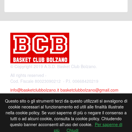
© Copyright 2019 A.S.D. Basket Club Bolzano.
All rights reserved -
Cod. Fiscale 80023090212 - P.I. 00668420219
info@basketclubbolzano.it
basketclubbolzano@gmail.com
privacy & cookies
Questo sito o gli strumenti terzi da questo utilizzati si avvalgono di
cookie necessari al funzionamento ed utili alle finalità illustrate
nella cookie policy. Se vuoi saperne di più o negare il consenso a
tutti o ad alcuni cookie, consulta la cookie policy. Chiudendo
Powered by
questo banner acconsenti all'uso dei cookie.
Per saperne di
più
Chiudi