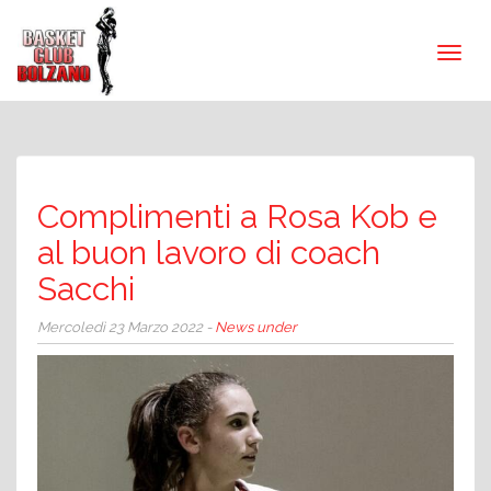
Complimenti a Rosa Kob e
al buon lavoro di coach
Sacchi
Mercoledì 23 Marzo 2022 -
News under