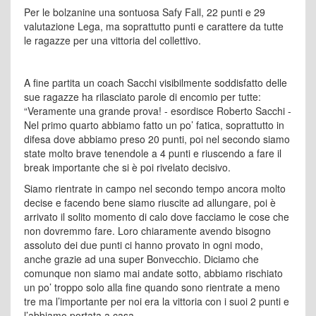
Per le bolzanine una sontuosa Safy Fall, 22 punti e 29
valutazione Lega, ma soprattutto punti e carattere da tutte
le ragazze per una vittoria del collettivo.
A fine partita un coach Sacchi visibilmente soddisfatto delle
sue ragazze ha rilasciato parole di encomio per tutte:
“Veramente una grande prova! - esordisce Roberto Sacchi -
Nel primo quarto abbiamo fatto un po’ fatica, soprattutto in
difesa dove abbiamo preso 20 punti, poi nel secondo siamo
state molto brave tenendole a 4 punti e riuscendo a fare il
break importante che si è poi rivelato decisivo.
Siamo rientrate in campo nel secondo tempo ancora molto
decise e facendo bene siamo riuscite ad allungare, poi è
arrivato il solito momento di calo dove facciamo le cose che
non dovremmo fare. Loro chiaramente avendo bisogno
assoluto dei due punti ci hanno provato in ogni modo,
anche grazie ad una super Bonvecchio. Diciamo che
comunque non siamo mai andate sotto, abbiamo rischiato
un po’ troppo solo alla fine quando sono rientrate a meno
tre ma l’importante per noi era la vittoria con i suoi 2 punti e
l’abbiamo portata a casa.