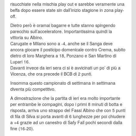
risucchiate nella mischia play out e sarebbe veramente una
beffa dopo essere state sin dall’inizio stagione in zona play-
off.
Dietro però è oramai bagarre e tutte stanno spingendo
parecchio sull’acceleratore. Importantissima quindi la
vittoria su Albino.
Carugate e Milano sono a -4, anche se il Sanga deve
ancora giocare il posticipo domenicale contro Crema, subito
dietro di loro Marghera a 18, Ponzano e San Martino di
Lupari 16.
Davanti invece da ieri sera ci si è avvicinati un po’ di più a
Vicenza, che ora precede il BCB di 2 punti.
Insomma questo campionato di settimana in settimana
diventa più competitivo.
A dimostrazione che la partita di ieri era molto importante
per entrambe le compagini, dopo i primi 8 minuti di botta e
risposta, arriva uno strappo del Fassi Albino che con 5 punti
di fila di Silva si porta avanti di 6 lunghezze per poi chiudere
a +4 grazie ad un canestro di Safy Fall pochi secondi dalla
fine (16-20).