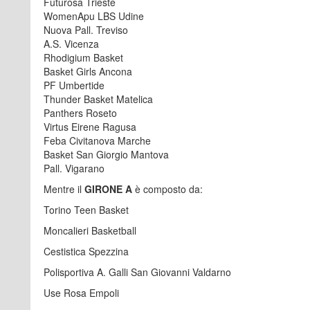
Futurosa Trieste
WomenApu LBS Udine
Nuova Pall. Treviso
A.S. Vicenza
Rhodigium Basket
Basket Girls Ancona
PF Umbertide
Thunder Basket Matelica
Panthers Roseto
Virtus Eirene Ragusa
Feba Civitanova Marche
Basket San Giorgio Mantova
Pall. Vigarano
Mentre il
GIRONE A
è composto da:
Torino Teen Basket
Moncalieri Basketball
Cestistica Spezzina
Polisportiva A. Galli San Giovanni Valdarno
Use Rosa Empoli