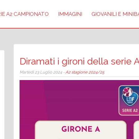
IE A2 CAMPIONATO
IMMAGINI
GIOVANILI E MINI
Diramati i gironi della seri
Martedì 23 Luglio 2024 -
A2 stagione 2024/25