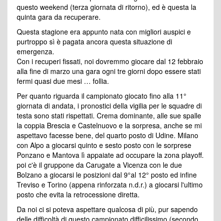
questo weekend (terza giornata di ritorno), ed è questa la
quinta gara da recuperare.
Questa stagione era appunto nata con migliori auspici e
purtroppo sì è pagata ancora questa situazione di
emergenza.
Con i recuperi fissati, noi dovremmo giocare dal 12 febbraio
alla fine di marzo una gara ogni tre giorni dopo essere stati
fermi quasi due mesi … follia.
Per quanto riguarda il campionato giocato fino alla 11°
giornata di andata, i pronostici della vigilia per le squadre di
testa sono stati rispettati. Crema dominante, alle sue spalle
la coppia Brescia e Castelnuovo e la sorpresa, anche se mi
aspettavo facesse bene, del quarto posto di Udine. Milano
con Alpo a giocarsi quinto e sesto posto con le sorprese
Ponzano e Mantova lì appaiate ad occupare la zona playoff.
poi c'è il gruppone da Carugate a Vicenza con le due
Bolzano a giocarsi le posizioni dal 9°al 12° posto ed infine
Treviso e Torino (appena rinforzata n.d.r.) a giocarsi l'ultimo
posto che evita la retrocessione diretta.
Da noi ci si poteva aspettare qualcosa di più, pur sapendo
delle difficoltà di questo campionato difficilissimo (secondo