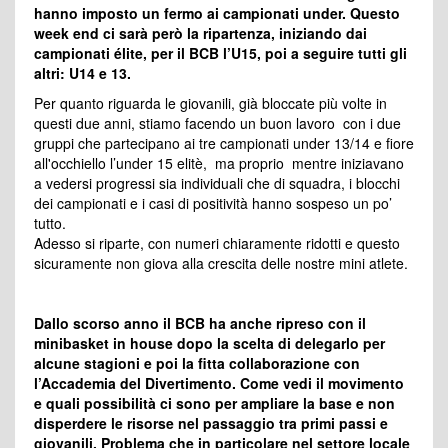
hanno imposto un fermo ai campionati under. Questo
week end ci sarà però la ripartenza, iniziando dai
campionati élite, per il BCB l’U15, poi a seguire tutti gli
altri: U14 e 13.
Per quanto riguarda le giovanili, già bloccate più volte in
questi due anni, stiamo facendo un buon lavoro con i due
gruppi che partecipano ai tre campionati under 13/14 e fiore
all'occhiello l’under 15 elitè, ma proprio mentre iniziavano
a vedersi progressi sia individuali che di squadra, i blocchi
dei campionati e i casi di positività hanno sospeso un po’
tutto.
Adesso si riparte, con numeri chiaramente ridotti e questo
sicuramente non giova alla crescita delle nostre mini atlete.
Dallo scorso anno il BCB ha anche ripreso con il
minibasket in house dopo la scelta di delegarlo per
alcune stagioni e poi la fitta collaborazione con
l’Accademia del Divertimento. Come vedi il movimento
e quali possibilità ci sono per ampliare la base e non
disperdere le risorse nel passaggio tra primi passi e
giovanili. Problema che in particolare nel settore locale