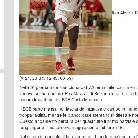
Itas Alperia
(9-24, 23-31, 42-43, 60-59)
Nella 5° giornata del campionato di A2 femminile, partita en
vedeva sul parquet del PalaMazzali di Bolzano le padrone di c
ancora imbattuta, del B&P Costa Masnaga.
Il BCB parte malissimo, lasciando iniziativa e campo in mano
troppa facilità, mentre le biancorosse stentano in difesa e n
Questo andamento perdura per quasi tutto il primo parziale
raggiungono il massimo vantaggio con un chiaro +16.
Nel secondo parziale si intravede una blanda reazione, ma 