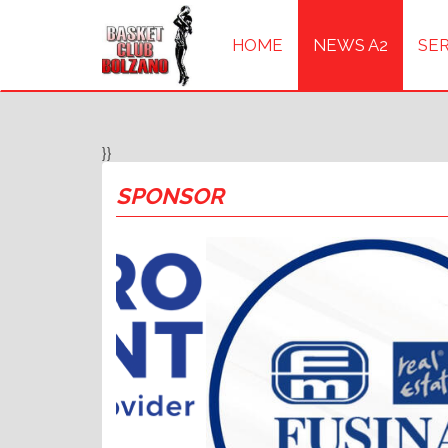
HOME
NEWS A2
SER
}}
SPONSOR