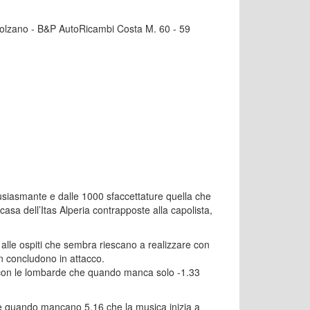
 Bolzano - B&P AutoRicambi Costa M. 60 - 59
tusiasmante e dalle 1000 sfaccettature quella che
asa dell’Itas Alperia contrapposte alla capolista,
 alle ospiti che sembra riescano a realizzare con
on concludono in attacco.
 con le lombarde che quando manca solo -1.33
è quando mancano 5.16 che la musica inizia a