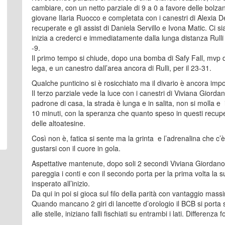
cambiare, con un netto parziale di 9 a 0 a favore delle bolz
giovane Ilaria Ruocco e completata con i canestri di Alexia De
recuperate e gli assist di Daniela Servillo e Ivona Matic. Ci s
inizia a crederci e immediatamente dalla lunga distanza Rulli ri
-9.
Il primo tempo si chiude, dopo una bomba di Safy Fall, mvp d
lega, e un canestro dall’area ancora di Rulli, per il 23-31.
Qualche punticino si è rosicchiato ma il divario è ancora impo
Il terzo parziale vede la luce con i canestri di Viviana Giorda
padrone di casa, la strada è lunga e in salita, non si molla e il
10 minuti, con la speranza che quanto speso in questi recup
delle altoatesine.
Così non è, fatica si sente ma la grinta e l’adrenalina che c’
gustarsi con il cuore in gola.
Aspettative mantenute, dopo soli 2 secondi Viviana Giordano su
pareggia i conti e con il secondo porta per la prima volta la
insperato all’inizio.
Da qui in poi si gioca sul filo della parità con vantaggio mass
Quando mancano 2 giri di lancette d’orologio il BCB si porta s
alle stelle, iniziano falli fischiati su entrambi i lati. Differ