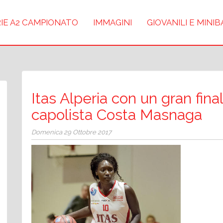
IE A2 CAMPIONATO
IMMAGINI
GIOVANILI E MINI
Itas Alperia con un gran fina
capolista Costa Masnaga
Domenica 29 Ottobre 2017