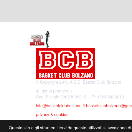
© Copyright 2019 A.S.D. Basket Club Bolzano.
All rights reserved -
Cod. Fiscale 80023090212 - P.I. 00668420219
info@basketclubbolzano.it
basketclubbolzano@gma
privacy & cookies
Questo sito o gli strumenti terzi da questo utilizzati si avvalgono di