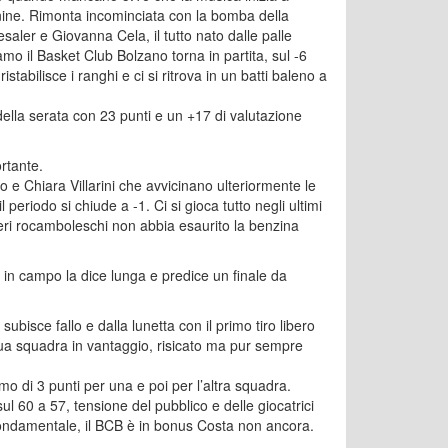
anine. Rimonta incominciata con la bomba della
saler e Giovanna Cela, il tutto nato dalle palle
iamo il Basket Club Bolzano torna in partita, sul -6
stabilisce i ranghi e ci si ritrova in un batti baleno a
ella serata con 23 punti e un +17 di valutazione
rtante.
no e Chiara Villarini che avvicinano ulteriormente le
 periodo si chiude a -1. Ci si gioca tutto negli ultimi
eri rocamboleschi non abbia esaurito la benzina
è in campo la dice lunga e predice un finale da
bisce fallo e dalla lunetta con il primo tiro libero
 sua squadra in vantaggio, risicato ma pur sempre
imo di 3 punti per una e poi per l’altra squadra.
ul 60 a 57, tensione del pubblico e delle giocatrici
enza fondamentale, il BCB è in bonus Costa non ancora.