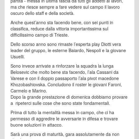
partita - messa in ultima fascia da tutti gli addetti ai lavori,
ma che riesce sempre a fare vedere sul campo il lavoro
oscuro dello staff e della società.
Anche quest’anno sta facendo bene, con sei punti in
classifica, reduce dalla vittoria importantissima sul
difficilissimo campo di Trieste.
Dello scorso anno sono rimaste l’esperta play Diotti vera
leader del gruppo, le esterne Baiardo, Nespoli e la giovane
Usuelli.
Sono invece arrivate a rinforzare la squadra la lunga
Belosevic che molto bene sta facendo, l’ala Cassani da
Varese e con il doppio passaporto l’ala pivot macedone
Khozobashiovska. Concludono il roster le giovani Faroni,
Carmelo e Marino.
Dopo la grande prestazione di domenica dobbiamo provare
a ripeterci sulle cose che sono state fondamentali.
Prima di tutto la mentalità messa in campo, che ci ha
permesso di aggredire le avversarie in difesa e trovare
buone soluzioni in attacco.
Sarà una prova di maturità, gara assolutamente da non