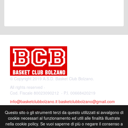
© Copyright 2019 A.S.D. Basket Club Bolzano.
All rights reserved -
Cod. Fiscale 80023090212 - P.I. 00668420219
info@basketclubbolzano.it
basketclubbolzano@gmail.com
privacy & cookies
Questo sito o gli strumenti terzi da questo utilizzati si avvalgono di
cookie necessari al funzionamento ed utili alle finalità illustrate
nella cookie policy. Se vuoi saperne di più o negare il consenso a