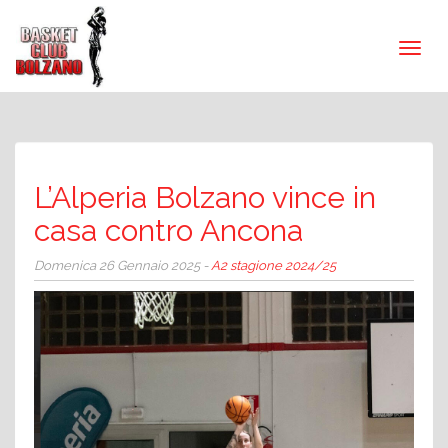
L’Alperia Bolzano vince in
casa contro Ancona
Domenica 26 Gennaio 2025 -
A2 stagione 2024/25