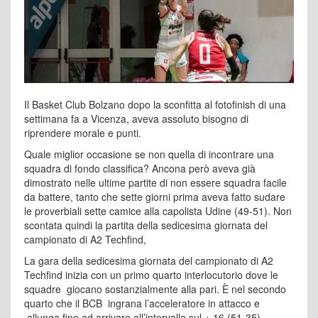
Il Basket Club Bolzano dopo la sconfitta al fotofinish di una
settimana fa a Vicenza, aveva assoluto bisogno di
riprendere morale e punti.
Quale miglior occasione se non quella di incontrare una
squadra di fondo classifica? Ancona però aveva già
dimostrato nelle ultime partite di non essere squadra facile
da battere, tanto che sette giorni prima aveva fatto sudare
le proverbiali sette camice alla capolista Udine (49-51). Non
scontata quindi la partita della sedicesima giornata del
campionato di A2 Techfind,
La gara della sedicesima giornata del campionato di A2
Techfind inizia con un primo quarto interlocutorio dove le
squadre giocano sostanzialmente alla pari. È nel secondo
quarto che il BCB ingrana l’acceleratore in attacco e
allunga fino ad arrivare all’intervallo sul + 16 (51-35).