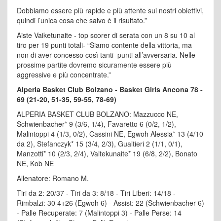
Dobbiamo essere più rapide e più attente sui nostri obiettivi,
quindi l’unica cosa che salvo è il risultato.”
Aiste Vaiketunaite - top scorer di serata con un 8 su 10 al
tiro per 19 punti totali- “Siamo contente della vittoria, ma
non di aver concesso così tanti punti all’avversaria. Nelle
prossime partite dovremo sicuramente essere più
aggressive e più concentrate.”
Alperia Basket Club Bolzano - Basket Girls Ancona 78 -
69 (21-20, 51-35, 59-55, 78-69)
ALPERIA BASKET CLUB BOLZANO: Mazzucco NE,
Schwienbacher* 9 (3/6, 1/4), Favaretto 6 (0/2, 1/2),
Malintoppi 4 (1/3, 0/2), Cassini NE, Egwoh Alessia* 13 (4/10
da 2), Stefanczyk* 15 (3/4, 2/3), Gualtieri 2 (1/1, 0/1),
Manzotti* 10 (2/3, 2/4), Vaitekunaite* 19 (6/8, 2/2), Bonato
NE, Kob NE
Allenatore: Romano M.
Tiri da 2: 20/37 - Tiri da 3: 8/18 - Tiri Liberi: 14/18 -
Rimbalzi: 30 4+26 (Egwoh 6) - Assist: 22 (Schwienbacher 6)
- Palle Recuperate: 7 (Malintoppi 3) - Palle Perse: 14