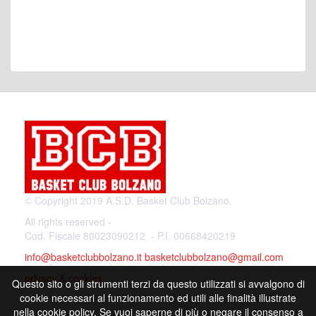
© Copyright 2019 A.S.D. Basket Club Bolzano.
All rights reserved -
Cod. Fiscale 80023090212 - P.I. 00668420219
info@basketclubbolzano.it
basketclubbolzano@gmail.com
privacy & cookies
Questo sito o gli strumenti terzi da questo utilizzati si avvalgono di
cookie necessari al funzionamento ed utili alle finalità illustrate
nella cookie policy. Se vuoi saperne di più o negare il consenso a