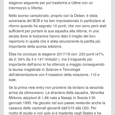
stagione seguente per poi trasferirsi a Udine con un
intermezzo a Viterbo.
Nello scorso campionato, proprio con la Delser, è stata
avversaria del BCB e ha ben impressionato in particolare al
ritorno quando ha segnato 10 punti, che non sono però stati
sufficienti per portare la sua squadra alla vittoria, in una
serata dove le bolzanine hanno dato il meglio del loro
repertorio in quella che è stata sicuramente la partita più
importante della scorsa edizione.
Elisa ha concluso la stagione 2017/18 con: 233 punti (47%
da 2; 34% da 3 e 147 rimbalzi ), ma il traguardo più
importante dell’anno lo ha ottenuto a maggio conseguendo
la laurea magistrale in Scienze e Tecnologie
dell’alimentazione con il massimo della votazione, 110 e
lode.
Se la prima new entry non proviene da lontano la seconda
arriva da oltreoceano. La straniera della squadra, Veronika
Mirkovic ala/pivot di 1,86 nata a Nassjo in Svezia il 30
gennaio 1995. Ha giocato nel suo paese vestendo anche la
casacca delle nazionali giovanili dall’U15 alla U20. Per
motivi di studio e non solo si è trasferita negli States e ha